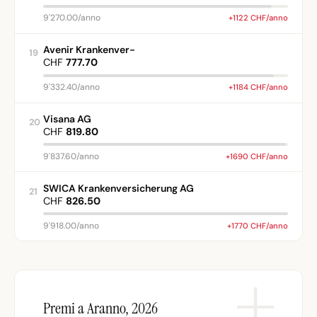
9'270.00/anno
+1122 CHF/anno
Avenir Krankenver-
19
CHF
777.70
9'332.40/anno
+1184 CHF/anno
Visana AG
20
CHF
819.80
9'837.60/anno
+1690 CHF/anno
SWICA Krankenversicherung AG
21
CHF
826.50
9'918.00/anno
+1770 CHF/anno
Premi a Aranno, 2026