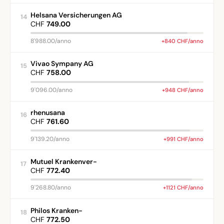
Helsana Versicherungen AG
14
CHF
749.00
8'988.00/anno
+840 CHF/anno
Vivao Sympany AG
15
CHF
758.00
9'096.00/anno
+948 CHF/anno
rhenusana
16
CHF
761.60
9'139.20/anno
+991 CHF/anno
Mutuel Krankenver-
17
CHF
772.40
9'268.80/anno
+1121 CHF/anno
Philos Kranken-
18
CHF
772.50