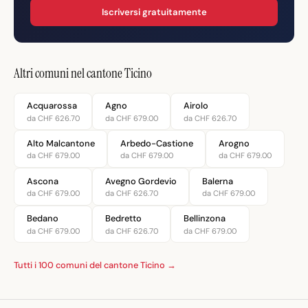
Iscriversi gratuitamente
Altri comuni nel cantone Ticino
Acquarossa
Agno
Airolo
da CHF 626.70
da CHF 679.00
da CHF 626.70
Alto Malcantone
Arbedo-Castione
Arogno
da CHF 679.00
da CHF 679.00
da CHF 679.00
Ascona
Avegno Gordevio
Balerna
da CHF 679.00
da CHF 626.70
da CHF 679.00
Bedano
Bedretto
Bellinzona
da CHF 679.00
da CHF 626.70
da CHF 679.00
Tutti i 100 comuni del cantone Ticino →