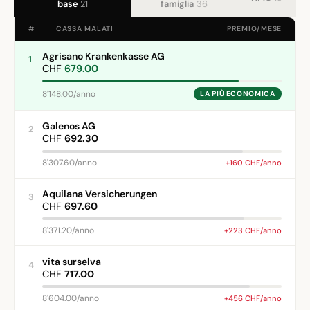
base
21
famiglia
36
#
CASSA MALATI
PREMIO/MESE
Agrisano Krankenkasse AG
1
CHF
679.00
8'148.00/anno
LA PIÙ ECONOMICA
Galenos AG
2
CHF
692.30
8'307.60/anno
+160 CHF/anno
Aquilana Versicherungen
3
CHF
697.60
8'371.20/anno
+223 CHF/anno
vita surselva
4
CHF
717.00
8'604.00/anno
+456 CHF/anno