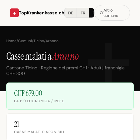
Altro
+
TopKrankenkasse.ch
DE
FR
IT
comune
Home
/
Comuni
/
Ticino
/
Aranno
Casse malati a
Aranno
Cantone Ticino · Regione dei premi CH1 · Adulti, franchigia
CHF 300
CHF 679.00
LA PIÙ ECONOMICA / MESE
21
CASSE MALATI DISPONIBILI