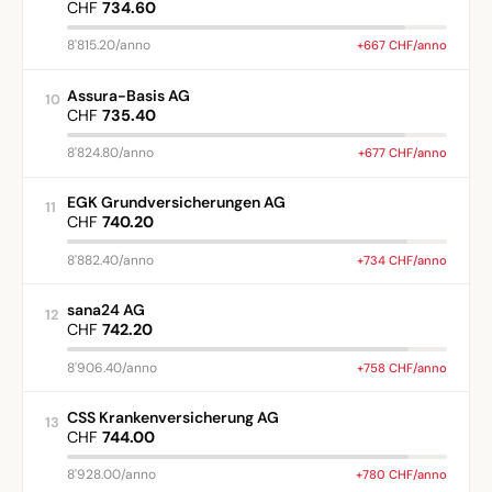
CHF
734.60
8'815.20/anno
+667 CHF/anno
Assura-Basis AG
10
CHF
735.40
8'824.80/anno
+677 CHF/anno
EGK Grundversicherungen AG
11
CHF
740.20
8'882.40/anno
+734 CHF/anno
sana24 AG
12
CHF
742.20
8'906.40/anno
+758 CHF/anno
CSS Krankenversicherung AG
13
CHF
744.00
8'928.00/anno
+780 CHF/anno