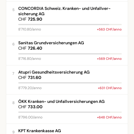
CONCORDIA Schweiz. Kranken- und Unfallver-
5
sicherung AG
CHF
725.90
8'710.80/anno
+563 CHF/anno
Sanitas Grundversicherungen AG
6
CHF
726.40
8'716.80/anno
+569 CHF/anno
Atupri Gesundheitsversicherung AG
7
CHF
731.60
8'779.20/anno
+631 CHF/anno
ÖKK Kranken- und Unfallversicherungen AG
8
CHF
733.00
8'796.00/anno
+648 CHF/anno
KPT Krankenkasse AG
9