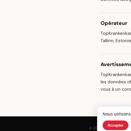
Opérateur
TopKrankenkas
Tallinn, Estoni
Avertissem
TopKrankenkas
les données of
vous à un cons
Nous utilison
Accepter
© 2026 TopKrankenkass