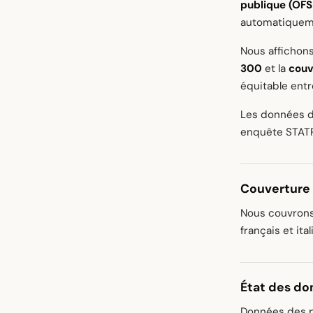
publique (OFS
automatiqueme
Nous affichons
300
et la
couv
équitable entr
Les données d
enquête STAT
Couverture
Nous couvron
français et ital
État des d
Données des 