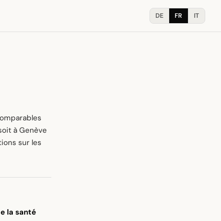
DE
FR
IT
comparables
soit à Genève
ions sur les
de la santé