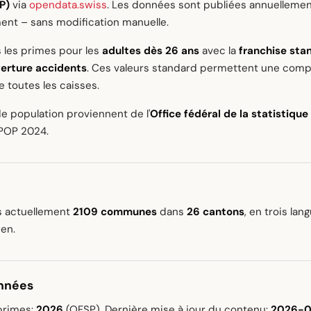
P)
via
opendata.swiss
. Les données sont publiées annuellement
nt – sans modification manuelle.
 les primes pour les
adultes dès 26 ans
avec la
franchise sta
erture accidents
. Ces valeurs standard permettent une comp
e toutes les caisses.
e population proviennent de l'
Office fédéral de la statistique
POP 2024.
s actuellement
2109 communes
dans
26 cantons
, en trois lan
ien.
onnées
primes:
2026
(OFSP). Dernière mise à jour du contenu:
2026-0