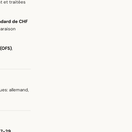
 et traitées
ndard de CHF
araison
 (OFS)
,
gues: allemand,
7-29
.