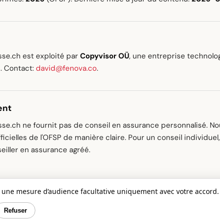
se.ch est exploité par
Copyvisor OÜ
, une entreprise technolo
e. Contact:
david@fenova.co
.
ent
se.ch ne fournit pas de conseil en assurance personnalisé. N
ficielles de l'OFSP de manière claire. Pour un conseil individue
eiller en assurance agréé.
s une mesure d’audience facultative uniquement avec votre accord.
Refuser
e.ch
Blog
À propos
Mentions légales
Protection des données