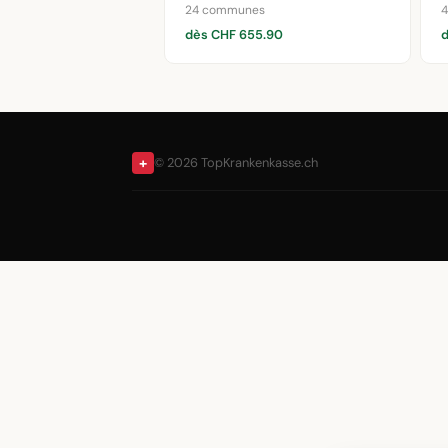
24 communes
dès CHF 655.90
+
© 2026 TopKrankenkasse.ch