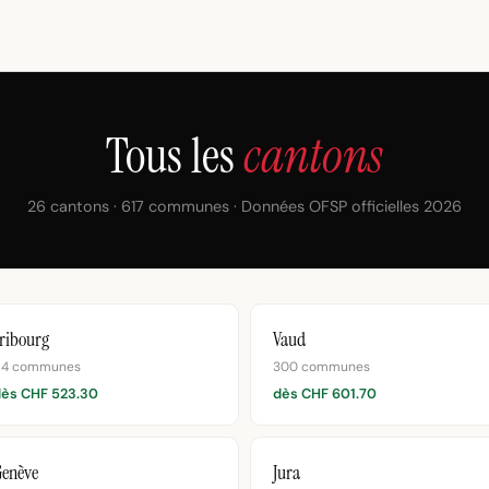
Tous les
cantons
26 cantons · 617 communes · Données OFSP officielles 2026
ribourg
Vaud
94 communes
300 communes
dès CHF 523.30
dès CHF 601.70
Genève
Jura