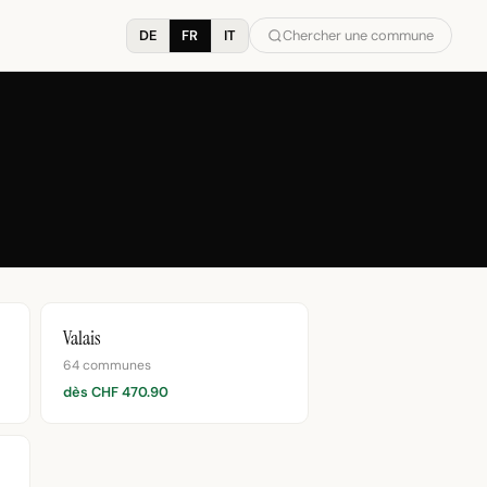
DE
FR
IT
Chercher une commune
Valais
64 communes
dès CHF 470.90