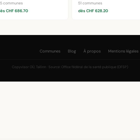
45 communes
51 communes
dès CHF 686.70
dès CHF 628.20
Communes
Blog
À propos
Mentions légales
Copyvisor OÜ, Tallinn · Source: Office fédéral de la santé publique (OFSP)