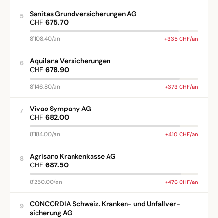
Sanitas Grundversicherungen AG
5
CHF
675.70
8'108.40/an
+335 CHF/an
Aquilana Versicherungen
6
CHF
678.90
8'146.80/an
+373 CHF/an
Vivao Sympany AG
7
CHF
682.00
8'184.00/an
+410 CHF/an
Agrisano Krankenkasse AG
8
CHF
687.50
8'250.00/an
+476 CHF/an
CONCORDIA Schweiz. Kranken- und Unfallver-
9
sicherung AG