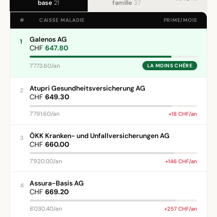
base
21
famille
37
#
CAISSE MALADIE
PRIME/MOIS
Galenos AG
1
CHF
647.80
7'773.60/an
LA MOINS CHÈRE
Atupri Gesundheitsversicherung AG
2
CHF
649.30
7'791.60/an
+18 CHF/an
ÖKK Kranken- und Unfallversicherungen AG
3
CHF
660.00
7'920.00/an
+146 CHF/an
Assura-Basis AG
4
CHF
669.20
8'030.40/an
+257 CHF/an