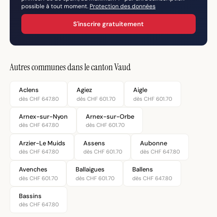
possible à tout moment.
Protection des données
S'inscrire gratuitement
Autres communes dans le canton Vaud
Aclens
Agiez
Aigle
dès CHF 647.80
dès CHF 601.70
dès CHF 601.70
Arnex-sur-Nyon
Arnex-sur-Orbe
dès CHF 647.80
dès CHF 601.70
Arzier-Le Muids
Assens
Aubonne
dès CHF 647.80
dès CHF 601.70
dès CHF 647.80
Avenches
Ballaigues
Ballens
dès CHF 601.70
dès CHF 601.70
dès CHF 647.80
Bassins
dès CHF 647.80