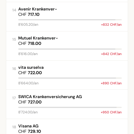
Avenir Krankenver-
14
CHF
717.10
8'605.20/an
+832 CHF/an
Mutuel Krankenver-
15
CHF
718.00
8'616.00/an
+842 CHF/an
vita surselva
16
CHF
722.00
8'664.00/an
+890 CHF/an
SWICA Krankenversicherung AG
17
CHF
727.00
8'724.00/an
+950 CHF/an
Visana AG
18
CHF
729.10