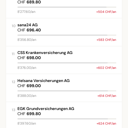
CHF
689.80
8'277.60/an
+504 CHF/an
sana24 AG
10
CHF
696.40
8'356.80/an
+583 CHF/an
CSS Krankenversicherung AG
11
CHF
698.00
8'376.00/an
+602 CHF/an
Helsana Versicherungen AG
12
CHF
699.00
8'388.00/an
+614 CHF/an
EGK Grundversicherungen AG
13
CHF
699.80
8'397.60/an
+624 CHF/an