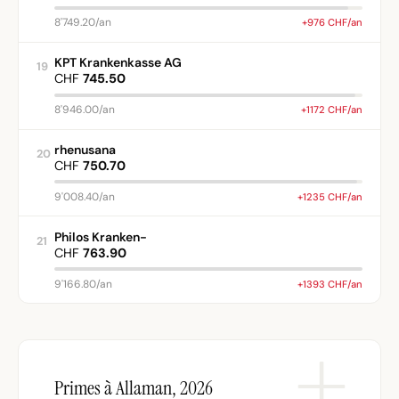
8'749.20/an
+976 CHF/an
KPT Krankenkasse AG
19
CHF
745.50
8'946.00/an
+1172 CHF/an
rhenusana
20
CHF
750.70
9'008.40/an
+1235 CHF/an
Philos Kranken-
21
CHF
763.90
9'166.80/an
+1393 CHF/an
Primes à Allaman, 2026