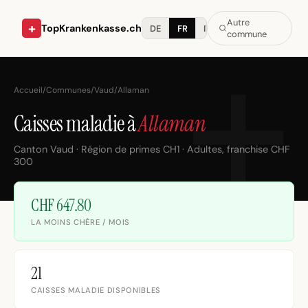
Autre
+
TopKrankenkasse.ch
DE
FR
IT
commune
Accueil
/
Communes
/
Vaud
/
Allaman
Caisses maladie à
Allaman
Canton Vaud · Région de primes CH1 · Adultes, franchise CHF
300
CHF 647.80
LA MOINS CHÈRE / MOIS
21
CAISSES MALADIE DISPONIBLES