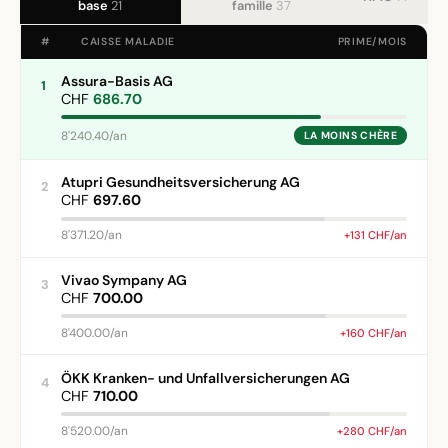
base
21
famille
37
#
CAISSE MALADIE
PRIME/MOIS
Assura-Basis AG
1
CHF
686.70
8'240.40/an
LA MOINS CHÈRE
Atupri Gesundheitsversicherung AG
2
CHF
697.60
8'371.20/an
+131 CHF/an
Vivao Sympany AG
3
CHF
700.00
8'400.00/an
+160 CHF/an
ÖKK Kranken- und Unfallversicherungen AG
4
CHF
710.00
8'520.00/an
+280 CHF/an