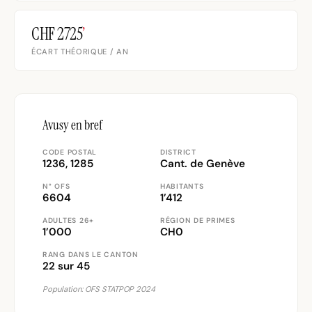
CHF 2725
’
ÉCART THÉORIQUE / AN
Avusy en bref
CODE POSTAL
DISTRICT
1236, 1285
Cant. de Genève
N° OFS
HABITANTS
6604
1’412
ADULTES 26+
RÉGION DE PRIMES
1’000
CH0
RANG DANS LE CANTON
22 sur 45
Population: OFS STATPOP 2024