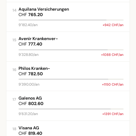
Aquilana Versicherungen
14
CHF
765.20
9'182.40/an
+942 CHF/an
Avenir Krankenver-
15
CHF
777.40
9'328.80/an
+1088 CHF/an
Philos Kranken-
16
CHF
782.50
9'390.00/an
+1150 CHF/an
Galenos AG
17
CHF
802.60
9'631.20/an
+1391 CHF/an
Visana AG
18
CHF
819.40