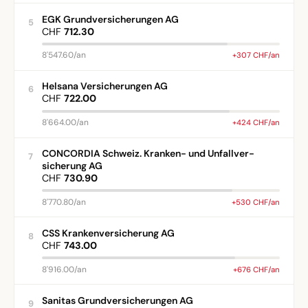
EGK Grundversicherungen AG
5
CHF
712.30
8'547.60/an
+307 CHF/an
Helsana Versicherungen AG
6
CHF
722.00
8'664.00/an
+424 CHF/an
CONCORDIA Schweiz. Kranken- und Unfallver-
7
sicherung AG
CHF
730.90
8'770.80/an
+530 CHF/an
CSS Krankenversicherung AG
8
CHF
743.00
8'916.00/an
+676 CHF/an
Sanitas Grundversicherungen AG
9