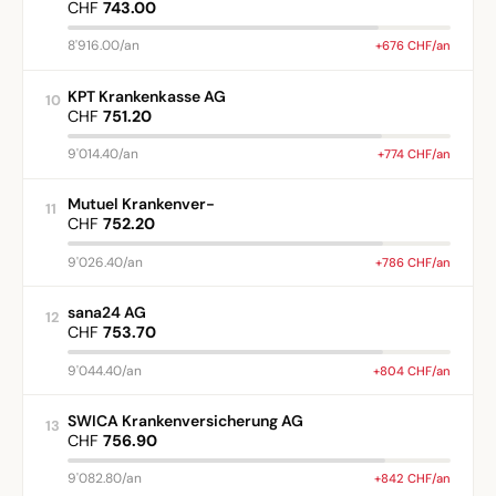
CHF
743.00
8'916.00/an
+676 CHF/an
KPT Krankenkasse AG
10
CHF
751.20
9'014.40/an
+774 CHF/an
Mutuel Krankenver-
11
CHF
752.20
9'026.40/an
+786 CHF/an
sana24 AG
12
CHF
753.70
9'044.40/an
+804 CHF/an
SWICA Krankenversicherung AG
13
CHF
756.90
9'082.80/an
+842 CHF/an