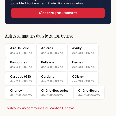
possible à tout moment.
Protection des données
S'inscrire gratuitement
Autres communes dans le canton Genève
Aire-la-Ville
Anières
Avully
dès CHF 686.70
dès CHF 686.70
dès CHF 686.70
Bardonnex
Bellevue
Bernex
dès CHF 686.70
dès CHF 686.70
dès CHF 686.70
Carouge (GE)
Cartigny
Céligny
dès CHF 686.70
dès CHF 686.70
dès CHF 686.70
Chancy
Chêne-Bougeries
Chêne-Bourg
dès CHF 686.70
dès CHF 686.70
dès CHF 686.70
Toutes les 45 communes du canton Genève →