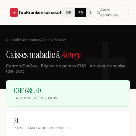
Autre
+
TopKrankenkasse.ch
DE
FR
IT
commune
Accueil
/
Communes
/
Genève
/
Avusy
Caisses maladie à
Avusy
Canton Genève · Région de primes CH0 · Adultes, franchise
CHF 300
CHF 686.70
LA MOINS CHÈRE / MOIS
21
CAISSES MALADIE DISPONIBLES