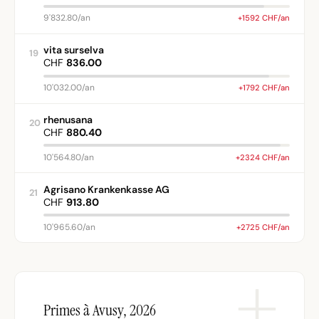
9'832.80/an
+1592 CHF/an
vita surselva
19
CHF
836.00
10'032.00/an
+1792 CHF/an
rhenusana
20
CHF
880.40
10'564.80/an
+2324 CHF/an
Agrisano Krankenkasse AG
21
CHF
913.80
10'965.60/an
+2725 CHF/an
Primes à Avusy, 2026