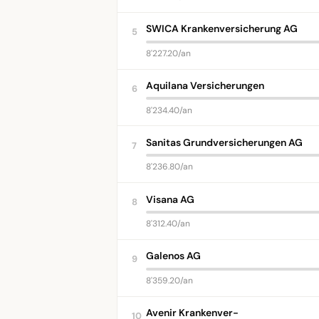
SWICA Krankenversicherung AG
5
8'227.20/an
Aquilana Versicherungen
6
8'234.40/an
Sanitas Grundversicherungen AG
7
8'236.80/an
Visana AG
8
8'312.40/an
Galenos AG
9
8'359.20/an
Avenir Krankenver-
10