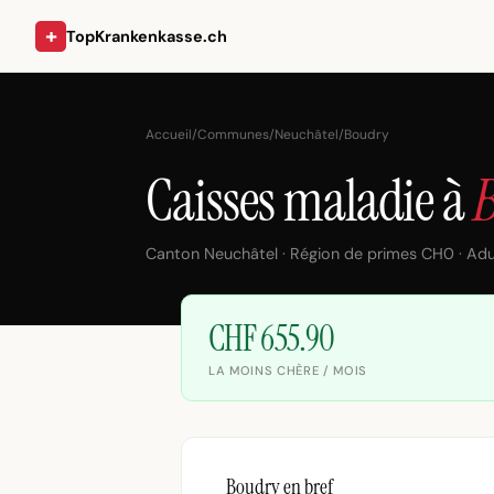
+
TopKrankenkasse.ch
Accueil
/
Communes
/
Neuchâtel
/
Boudry
Caisses maladie à
Canton Neuchâtel · Région de primes CH0 · Adu
CHF 655.90
LA MOINS CHÈRE / MOIS
Boudry en bref