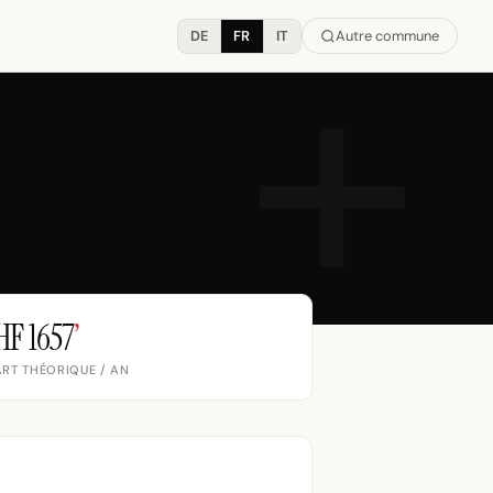
DE
FR
IT
Autre commune
HF 1657
’
RT THÉORIQUE / AN