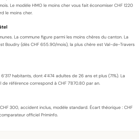
ois. Le modèle HMO le moins cher vous fait économiser CHF 1220
d le moins cher.
âtel
mmunes. La commune figure parmi les moins chères du canton. La
t Boudry (dès CHF 655.90/mois), la plus chère est Val-de-Travers
317 habitants, dont 4’474 adultes de 26 ans et plus (71%). La
il de référence correspond à CHF 7'870.80 par an.
se CHF 300, accident inclus, modèle standard. Écart théorique : CHF
 comparateur officiel Priminfo.