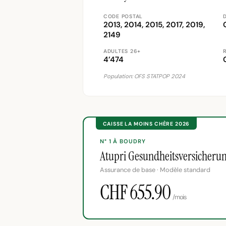
CODE POSTAL
D
2013, 2014, 2015, 2017, 2019,
2149
ADULTES 26+
4’474
Population: OFS STATPOP 2024
CAISSE LA MOINS CHÈRE 2026
N° 1 À BOUDRY
Atupri Gesundheitsversicheru
Assurance de base · Modèle standard
CHF 655.90
/mois