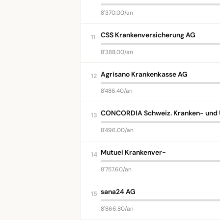
8'370.00/an
CSS Krankenversicherung AG
11
8'388.00/an
Agrisano Krankenkasse AG
12
8'486.40/an
CONCORDIA Schweiz. Kranken- und U
13
8'496.00/an
Mutuel Krankenver-
14
8'757.60/an
sana24 AG
15
8'866.80/an