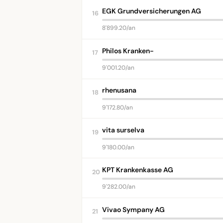
EGK Grundversicherungen AG
16
8'899.20/an
Philos Kranken-
17
9'001.20/an
rhenusana
18
9'172.80/an
vita surselva
19
9'180.00/an
KPT Krankenkasse AG
20
9'282.00/an
Vivao Sympany AG
21