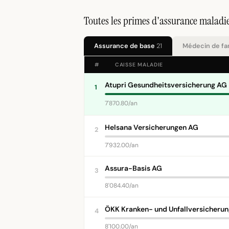
Toutes les primes d'assurance maladi
Assurance de base
21
Médecin de fa
#
CAISSE MALADIE
Atupri Gesundheitsversicherung AG
1
7'870.80/an
Helsana Versicherungen AG
2
7'932.00/an
Assura-Basis AG
3
8'084.40/an
ÖKK Kranken- und Unfallversicheru
4
8'100.00/an