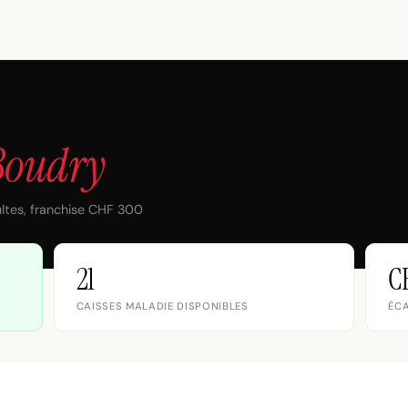
Boudry
ltes, franchise CHF 300
21
C
CAISSES MALADIE DISPONIBLES
ÉCA