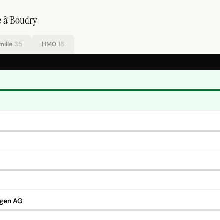
e à Boudry
mille
35
HMO
16
ngen AG