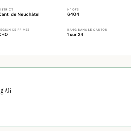
ISTRICT
N° OFS
Cant. de Neuchâtel
6404
RÉGION DE PRIMES
RANG DANS LE CANTON
CH0
1 sur 24
ng AG