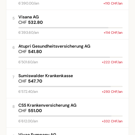
6'390.00/an
+110 CHF/an
Visana AG
5
CHF
532.80
6'393.60/an
+114 CHF/an
Atupri Gesundheitsversicherung AG
6
CHF
541.80
6'501.60/an
+222 CHF/an
Sumiswalder Krankenkasse
7
CHF
547.70
6'572.40/an
+293 CHF/an
CSS Krankenversicherung AG
8
CHF
551.00
6'612.00/an
+332 CHF/an
Vivao Sympany AG