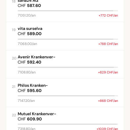
sana24 AG
18
CHF
587.60
7'051.20/an
+772 CHF/an
vita surselva
19
CHF
589.00
7'068.00/an
+788 CHF/an
Avenir Krankenver-
20
CHF
592.40
7'108.80/an
+829 CHF/an
Philos Kranken-
21
CHF
595.60
7'147.20/an
+868 CHF/an
Mutuel Krankenver-
22
CHF
609.90
7'318.80/an
+1039 CHF/an