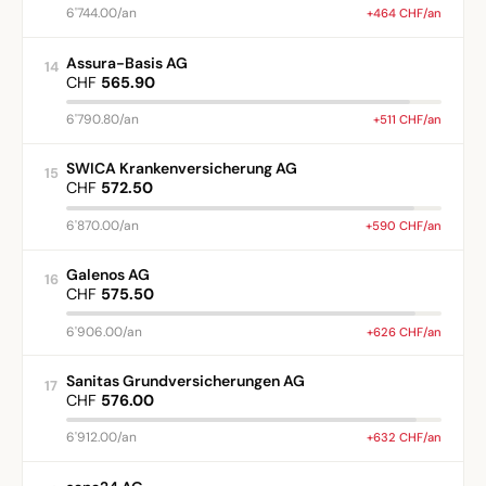
6'744.00/an
+464 CHF/an
Assura-Basis AG
14
CHF
565.90
6'790.80/an
+511 CHF/an
SWICA Krankenversicherung AG
15
CHF
572.50
6'870.00/an
+590 CHF/an
Galenos AG
16
CHF
575.50
6'906.00/an
+626 CHF/an
Sanitas Grundversicherungen AG
17
CHF
576.00
6'912.00/an
+632 CHF/an