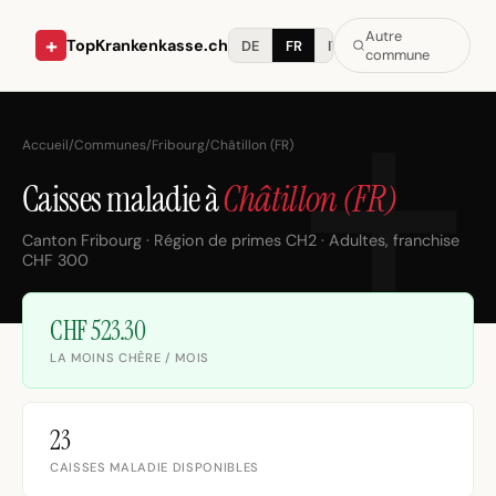
Autre
+
TopKrankenkasse.ch
DE
FR
IT
commune
Accueil
/
Communes
/
Fribourg
/
Châtillon (FR)
Caisses maladie à
Châtillon (FR)
Canton Fribourg · Région de primes CH2 · Adultes, franchise
CHF 300
CHF 523.30
LA MOINS CHÈRE / MOIS
23
CAISSES MALADIE DISPONIBLES