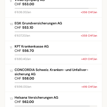
9
CHF
553.00
6'636.00/an
+356 CHF/an
EGK Grundversicherungen AG
10
CHF
553.10
6'637.20/an
+358 CHF/an
KPT Krankenkasse AG
11
CHF
556.70
6'680.40/an
+401 CHF/an
CONCORDIA Schweiz. Kranken- und Unfallver-
12
sicherung AG
CHF
558.00
6'696.00/an
+416 CHF/an
Helsana Versicherungen AG
13
CHF
562.00