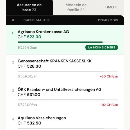
Assurance de
Médecin de
HMO
15
base
23
famille
38
#
CAISSE MALADIE
PRIME/MOIS
Agrisano Krankenkasse AG
1
CHF
523.30
6'279.60/an
LA MOINS CHÈRE
Genossenschaft KRANKENKASSE SLKK
2
CHF
528.30
6'339.60/an
+60 CHF/an
ÖKK Kranken- und Unfallversicherungen AG
3
CHF
531.00
6'372.00/an
+92 CHF/an
Aquilana Versicherungen
4
CHF
532.50