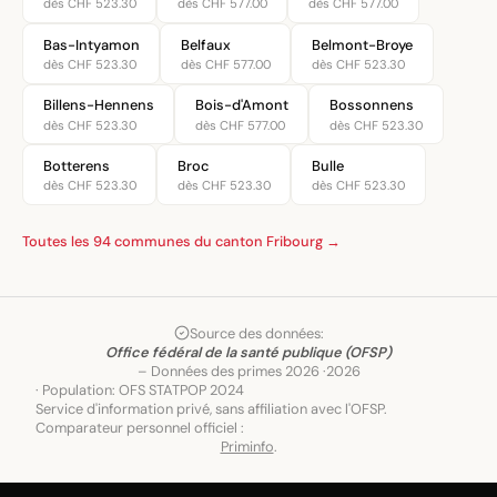
dès CHF 523.30
dès CHF 577.00
dès CHF 577.00
Bas-Intyamon
Belfaux
Belmont-Broye
dès CHF 523.30
dès CHF 577.00
dès CHF 523.30
Billens-Hennens
Bois-d'Amont
Bossonnens
dès CHF 523.30
dès CHF 577.00
dès CHF 523.30
Botterens
Broc
Bulle
dès CHF 523.30
dès CHF 523.30
dès CHF 523.30
Toutes les 94 communes du canton Fribourg →
Source des données:
Office fédéral de la santé publique (OFSP)
– Données des primes 2026 ·
2026
· Population: OFS STATPOP 2024
Service d'information privé, sans affiliation avec l'OFSP.
Comparateur personnel officiel :
Priminfo
.