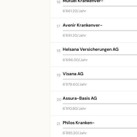
Mutuel Krankenver-
16
6'661.20/Jahr
Avenir Krankenver-
17
6'691.20/Jahr
Helsana Versicherungen AG
18
6'696.00/Jahr
Visana AG
19
6'879.60/Jahr
Assura-Basis AG
20
6'910.80/Jahr
Philos Kranken-
21
6'985.20/Jahr