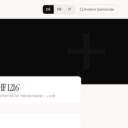
DE
FR
IT
Andere Gemeinde
HF 1216
’
ORETISCHE PREISSPANNE / JAHR