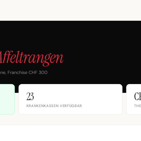
Affeltrangen
ene, Franchise CHF 300
23
C
KRANKENKASSEN VERFÜGBAR
THE