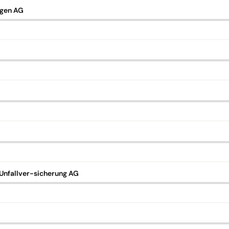
ngen AG
nfallver-sicherung AG