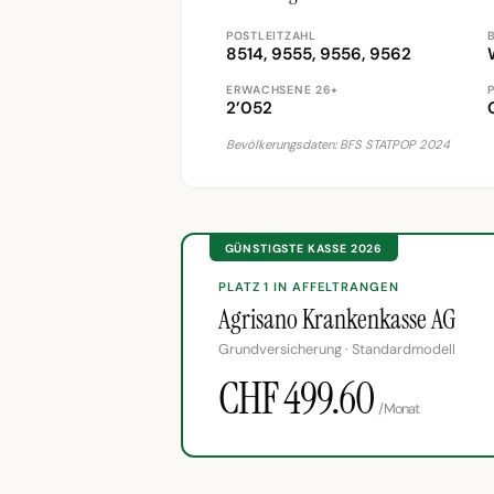
POSTLEITZAHL
8514, 9555, 9556, 9562
ERWACHSENE 26+
2’052
Bevölkerungsdaten: BFS STATPOP 2024
GÜNSTIGSTE KASSE 2026
PLATZ 1 IN AFFELTRANGEN
Agrisano Krankenkasse AG
Grundversicherung · Standardmodell
CHF 499.60
/Monat