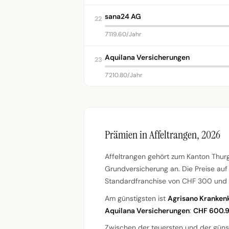
sana24 AG
22
7'119.60/Jahr
Aquilana Versicherungen
23
7'210.80/Jahr
Prämien in Affeltrangen, 2026
Affeltrangen gehört zum Kanton Thurg
Grundversicherung an. Die Preise auf
Standardfranchise von CHF 300 und 
Am günstigsten ist
Agrisano Kranken
Aquilana Versicherungen
:
CHF 600.
Zwischen der teuersten und der güns