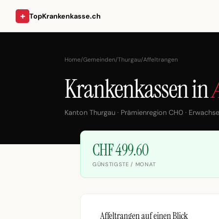
+
TopKrankenkasse.ch
Home
/
Gemeinden
/
Thurgau
/
Affeltrangen
Krankenkassen in
Kanton Thurgau · Prämienregion CH0 · Erwachs
CHF 499.60
GÜNSTIGSTE / MONAT
Affeltrangen auf einen Blick