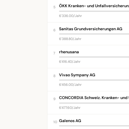
ÖKK Kranken- und Unfallversicheru
5
6'336.00/Jahr
Sanitas Grundversicherungen AG
6
6'388.80/Jahr
rhenusana
7
6'416.40/Jahr
Vivao Sympany AG
8
6'456.00/Jahr
CONCORDIA Schweiz. Kranken- und U
9
6'477.60/Jahr
Galenos AG
10