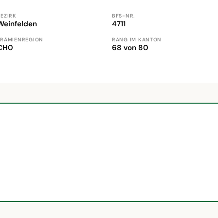
BEZIRK
BFS-NR.
Weinfelden
4711
PRÄMIENREGION
RANG IM KANTON
CH0
68 von 80