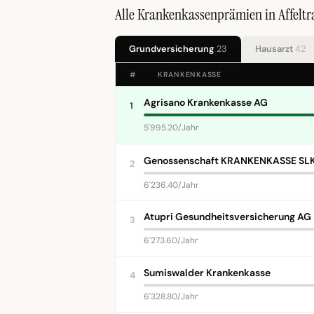
Alle Krankenkassenprämien in Affelt
Grundversicherung
23
Hausarzt
42
#
KRANKENKASSE
Agrisano Krankenkasse AG
1
5'995.20/Jahr
Genossenschaft KRANKENKASSE SL
2
6'236.40/Jahr
Atupri Gesundheitsversicherung AG
3
6'273.60/Jahr
Sumiswalder Krankenkasse
4
6'328.80/Jahr