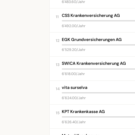
6'483.60/Jahr
CSS Krankenversicherung AG
11
6'492.00/Jahr
EGK Grundversicherungen AG
12
6'529.20/Jahr
SWICA Krankenversicherung AG
13
6'618.00/Jahr
vita surselva
14
6'624.00/Jahr
KPT Krankenkasse AG
15
6'626.40/Jahr