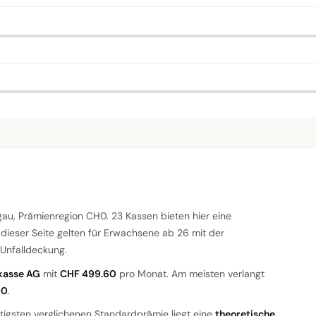
au, Prämienregion CH0. 23 Kassen bieten hier eine
 dieser Seite gelten für Erwachsene ab 26 mit der
Unfalldeckung.
kasse AG
mit
CHF 499.60
pro Monat. Am meisten verlangt
90
.
tigsten verglichenen Standardprämie liegt eine
theoretische