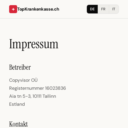
+
TopKrankenkasse.ch
DE
FR
IT
Impressum
Betreiber
Copyvisor OÜ
Registernummer 16023836
Aia tn 5-3, 10111 Tallinn
Estland
Kontakt