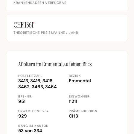
KRANKENKASSEN VERFÜGBAR
CHF 1361
’
THEORETISCHE PREISSPANNE / JAHR
Affoltern im Emmental auf einen Blick
POSTLEITZAHL
BEZIRK
3413, 3416, 3418,
Emmental
3462, 3463, 3464
BFS-NR.
EINWOHNER
951
1’211
ERWACHSENE 26+
PRÄMIENREGION
929
CH3
RANG IM KANTON
53 von 334