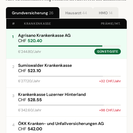
Grundversicherung
26
Hausarzt
44
HMO
14
#
KRANKENKASSE
PRÄMIE/MT.
Agrisano Krankenkasse AG
1
CHF
520.40
6'244.80/Jahr
GÜNSTIGSTE
Sumiswalder Krankenkasse
2
CHF
523.10
6'277.20/Jahr
+32 CHF/Jahr
Krankenkasse Luzerner Hinterland
3
CHF
528.55
6'342.60/Jahr
+98 CHF/Jahr
ÖKK Kranken- und Unfallversicherungen AG
4
CHF
542.00