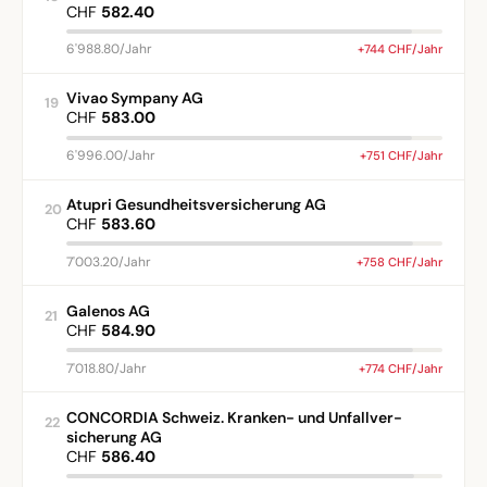
CHF
582.40
6'988.80/Jahr
+744 CHF/Jahr
Vivao Sympany AG
19
CHF
583.00
6'996.00/Jahr
+751 CHF/Jahr
Atupri Gesundheitsversicherung AG
20
CHF
583.60
7'003.20/Jahr
+758 CHF/Jahr
Galenos AG
21
CHF
584.90
7'018.80/Jahr
+774 CHF/Jahr
CONCORDIA Schweiz. Kranken- und Unfallver-
22
sicherung AG
CHF
586.40