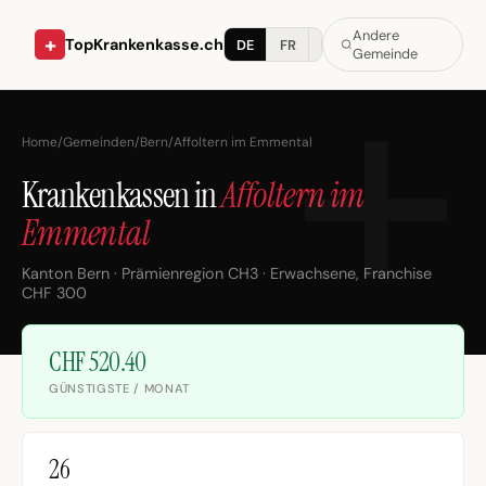
Andere
+
TopKrankenkasse.ch
DE
FR
IT
Gemeinde
Home
/
Gemeinden
/
Bern
/
Affoltern im Emmental
Krankenkassen in
Affoltern im
Emmental
Kanton Bern · Prämienregion CH3 · Erwachsene, Franchise
CHF 300
CHF 520.40
GÜNSTIGSTE / MONAT
26