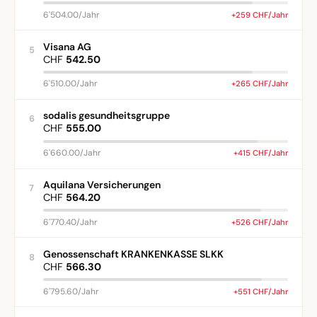
6'504.00/Jahr
+259 CHF/Jahr
Visana AG
5
CHF
542.50
6'510.00/Jahr
+265 CHF/Jahr
sodalis gesundheitsgruppe
6
CHF
555.00
6'660.00/Jahr
+415 CHF/Jahr
Aquilana Versicherungen
7
CHF
564.20
6'770.40/Jahr
+526 CHF/Jahr
Genossenschaft KRANKENKASSE SLKK
8
CHF
566.30
6'795.60/Jahr
+551 CHF/Jahr