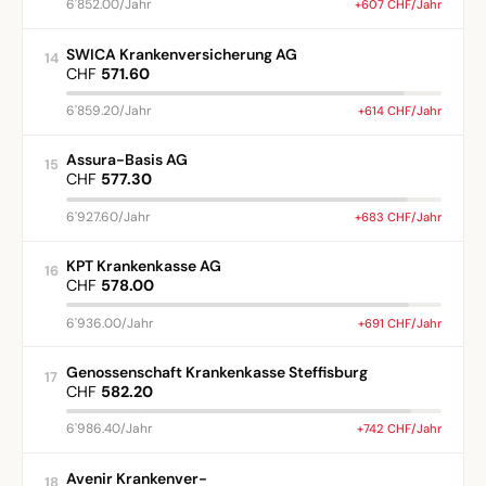
6'852.00/Jahr
+607 CHF/Jahr
SWICA Krankenversicherung AG
14
CHF
571.60
6'859.20/Jahr
+614 CHF/Jahr
Assura-Basis AG
15
CHF
577.30
6'927.60/Jahr
+683 CHF/Jahr
KPT Krankenkasse AG
16
CHF
578.00
6'936.00/Jahr
+691 CHF/Jahr
Genossenschaft Krankenkasse Steffisburg
17
CHF
582.20
6'986.40/Jahr
+742 CHF/Jahr
Avenir Krankenver-
18