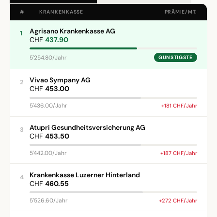
#
KRANKENKASSE
PRÄMIE/MT.
Agrisano Krankenkasse AG
1
CHF
437.90
5'254.80/Jahr
GÜNSTIGSTE
Vivao Sympany AG
2
CHF
453.00
5'436.00/Jahr
+181 CHF/Jahr
Atupri Gesundheitsversicherung AG
3
CHF
453.50
5'442.00/Jahr
+187 CHF/Jahr
Krankenkasse Luzerner Hinterland
4
CHF
460.55
5'526.60/Jahr
+272 CHF/Jahr