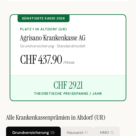
GÜNSTIGSTE KASSE 2026
PLATZ 1 IN ALTDORF (UR)
Agrisano Krankenkasse AG
Grundversicherung · Standardmodell
CHF 437.90
/Monat
CHF 2921
THEORETISCHE PREISSPANNE / JAHR
Alle Krankenkassenprämien in Altdorf (UR)
Grundversicherung
26
Hausarzt
41
HMO
15