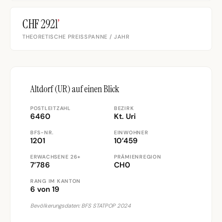
CHF 2921
’
THEORETISCHE PREISSPANNE / JAHR
Altdorf (UR) auf einen Blick
POSTLEITZAHL
BEZIRK
6460
Kt. Uri
BFS-NR.
EINWOHNER
1201
10’459
ERWACHSENE 26+
PRÄMIENREGION
7’786
CH0
RANG IM KANTON
6 von 19
Bevölkerungsdaten: BFS STATPOP 2024