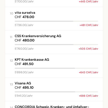
5'700.00/Jahr
+445 CHF/Jahr
vita surselva
10
CHF
478.00
5'736.00/Jahr
+481 CHF/Jahr
CSS Krankenversicherung AG
11
CHF
480.00
5'760.00/Jahr
+505 CHF/Jahr
KPT Krankenkasse AG
12
CHF
491.50
5'898.00/Jahr
+643 CHF/Jahr
Visana AG
13
CHF
495.10
5'941.20/Jahr
+686 CHF/Jahr
CONCORDIA Schweiz. Kranken- und Unfallver-
14