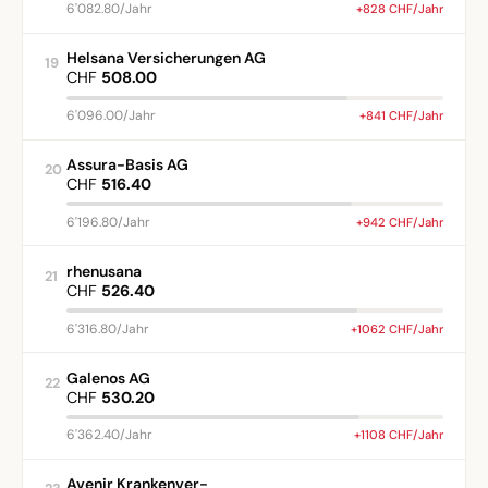
6'082.80/Jahr
+828 CHF/Jahr
Helsana Versicherungen AG
19
CHF
508.00
6'096.00/Jahr
+841 CHF/Jahr
Assura-Basis AG
20
CHF
516.40
6'196.80/Jahr
+942 CHF/Jahr
rhenusana
21
CHF
526.40
6'316.80/Jahr
+1062 CHF/Jahr
Galenos AG
22
CHF
530.20
6'362.40/Jahr
+1108 CHF/Jahr
Avenir Krankenver-