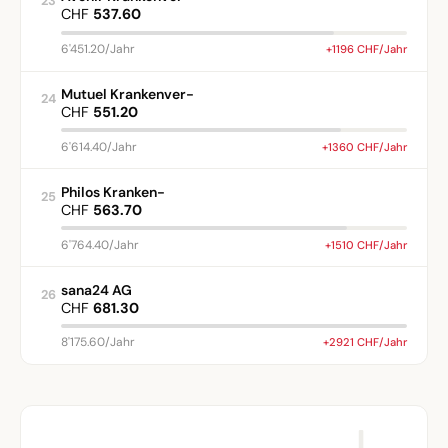
23
CHF
537.60
6'451.20/Jahr
+1196 CHF/Jahr
Mutuel Krankenver-
24
CHF
551.20
6'614.40/Jahr
+1360 CHF/Jahr
Philos Kranken-
25
CHF
563.70
6'764.40/Jahr
+1510 CHF/Jahr
sana24 AG
26
CHF
681.30
8'175.60/Jahr
+2921 CHF/Jahr