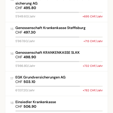
sicherung AG
CHF
495.80
5'949.60/Jahr
+695 CHF/Jahr
Genossenschaft Krankenkasse Steffisburg
15
CHF
497.30
5'967.60/Jahr
+713 CHF/Jahr
Genossenschaft KRANKENKASSE SLKK
16
CHF
498.90
5'986.80/Jahr
+732 CHF/Jahr
EGK Grundversicherungen AG
17
CHF
503.10
6'037.20/Jahr
+782 CHF/Jahr
Einsiedler Krankenkasse
18
CHF
506.90