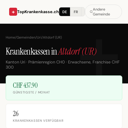
Andere
+
TopKrankenkasse.ch
DE
FR
IT
Gemeinde
Home
/
Gemeinden
/
Uri
/
Altdorf (UR)
Krankenkassen in
Altdorf (UR)
Kanton Uri · Prämienregion CH0 · Erwachsene, Franchise CHF
300
CHF 437.90
GÜNSTIGSTE / MONAT
26
KRANKENKASSEN VERFÜGBAR