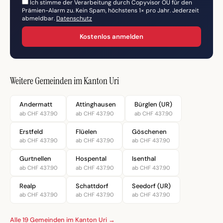
Ich stimme der Verarbeitung durch Copyvisor OÜ für den
Prämien-Alarm zu. Kein Spam, höchstens 1× pro Jahr. Jederzeit
abmeldbar.
Datenschutz
Kostenlos anmelden
Weitere Gemeinden im Kanton Uri
Andermatt
Attinghausen
Bürglen (UR)
ab CHF 437.90
ab CHF 437.90
ab CHF 437.90
Erstfeld
Flüelen
Göschenen
ab CHF 437.90
ab CHF 437.90
ab CHF 437.90
Gurtnellen
Hospental
Isenthal
ab CHF 437.90
ab CHF 437.90
ab CHF 437.90
Realp
Schattdorf
Seedorf (UR)
ab CHF 437.90
ab CHF 437.90
ab CHF 437.90
Alle 19 Gemeinden im Kanton Uri →