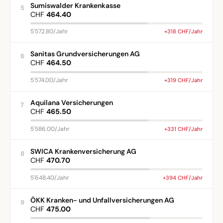
Sumiswalder Krankenkasse
5
CHF
464.40
5'572.80/Jahr
+318 CHF/Jahr
Sanitas Grundversicherungen AG
6
CHF
464.50
5'574.00/Jahr
+319 CHF/Jahr
Aquilana Versicherungen
7
CHF
465.50
5'586.00/Jahr
+331 CHF/Jahr
SWICA Krankenversicherung AG
8
CHF
470.70
5'648.40/Jahr
+394 CHF/Jahr
ÖKK Kranken- und Unfallversicherungen AG
9
CHF
475.00