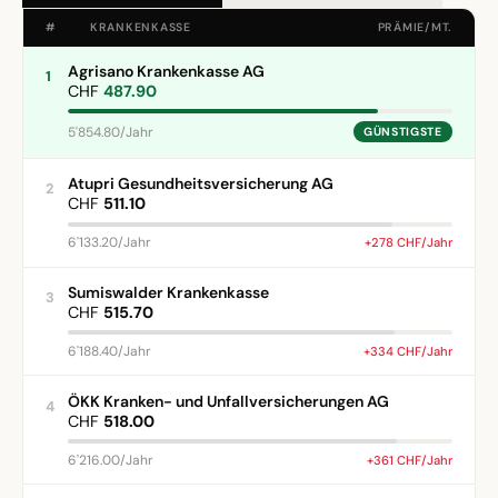
#
KRANKENKASSE
PRÄMIE/MT.
Agrisano Krankenkasse AG
1
CHF
487.90
5'854.80/Jahr
GÜNSTIGSTE
Atupri Gesundheitsversicherung AG
2
CHF
511.10
6'133.20/Jahr
+278 CHF/Jahr
Sumiswalder Krankenkasse
3
CHF
515.70
6'188.40/Jahr
+334 CHF/Jahr
ÖKK Kranken- und Unfallversicherungen AG
4
CHF
518.00
6'216.00/Jahr
+361 CHF/Jahr