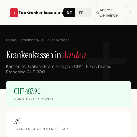
Andere
+
TopKrankenkasse.ch
DE
FR
IT
Gemeinde
Home
/
Gemeinden
/
St. Gallen
/
Amden
Krankenkassen in
Amden
Kanton St. Gallen · Prämienregion CH2 · Erwachsene,
Franchise CHF 300
CHF 487.90
GÜNSTIGSTE / MONAT
25
KRANKENKASSEN VERFÜGBAR