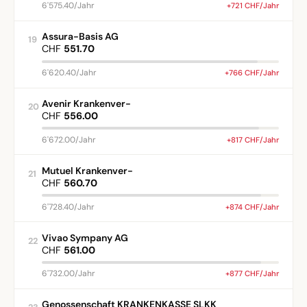
6'575.40/Jahr
+721 CHF/Jahr
Assura-Basis AG
19
CHF
551.70
6'620.40/Jahr
+766 CHF/Jahr
Avenir Krankenver-
20
CHF
556.00
6'672.00/Jahr
+817 CHF/Jahr
Mutuel Krankenver-
21
CHF
560.70
6'728.40/Jahr
+874 CHF/Jahr
Vivao Sympany AG
22
CHF
561.00
6'732.00/Jahr
+877 CHF/Jahr
Genossenschaft KRANKENKASSE SLKK