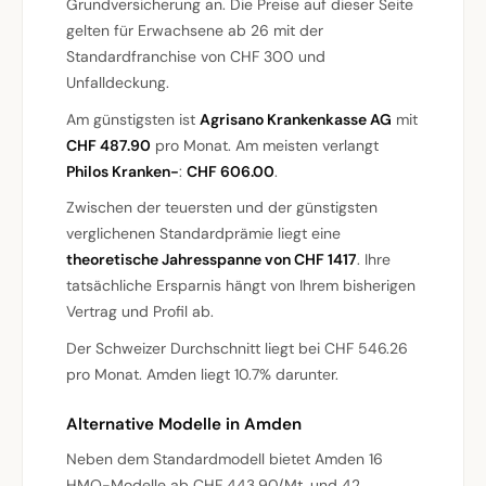
Grundversicherung an. Die Preise auf dieser Seite
gelten für Erwachsene ab 26 mit der
Standardfranchise von CHF 300 und
Unfalldeckung.
Am günstigsten ist
Agrisano Krankenkasse AG
mit
CHF 487.90
pro Monat. Am meisten verlangt
Philos Kranken-
:
CHF 606.00
.
Zwischen der teuersten und der günstigsten
verglichenen Standardprämie liegt eine
theoretische Jahresspanne von CHF 1417
. Ihre
tatsächliche Ersparnis hängt von Ihrem bisherigen
Vertrag und Profil ab.
Der Schweizer Durchschnitt liegt bei CHF 546.26
pro Monat. Amden liegt 10.7% darunter.
Alternative Modelle in Amden
Neben dem Standardmodell bietet Amden 16
HMO-Modelle ab CHF 443.90/Mt. und 42