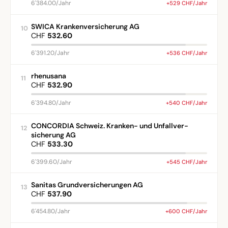
6'384.00/Jahr
+529 CHF/Jahr
SWICA Krankenversicherung AG
10
CHF
532.60
6'391.20/Jahr
+536 CHF/Jahr
rhenusana
11
CHF
532.90
6'394.80/Jahr
+540 CHF/Jahr
CONCORDIA Schweiz. Kranken- und Unfallver-
12
sicherung AG
CHF
533.30
6'399.60/Jahr
+545 CHF/Jahr
Sanitas Grundversicherungen AG
13
CHF
537.90
6'454.80/Jahr
+600 CHF/Jahr