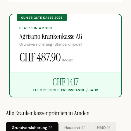
GÜNSTIGSTE KASSE 2026
PLATZ 1 IN AMDEN
Agrisano Krankenkasse AG
Grundversicherung · Standardmodell
CHF 487.90
/Monat
CHF 1417
THEORETISCHE PREISSPANNE / JAHR
Alle Krankenkassenprämien in Amden
Grundversicherung
25
Hausarzt
42
HMO
16