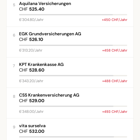
Aquilana Versicherungen
5
CHF
525.40
6'304.80/Jahr
+450 CHF/Jahr
EGK Grundversicherungen AG
6
CHF
526.10
6'313.20/Jahr
+458 CHF/Jahr
KPT Krankenkasse AG
7
CHF
528.60
6'343.20/Jahr
+488 CHF/Jahr
CSS Krankenversicherung AG
8
CHF
529.00
6'348.00/Jahr
+493 CHF/Jahr
vita surselva
9
CHF
532.00