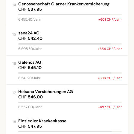
Genossenschaft Glarner Krankenversicherung
14
CHF
537.95
6'455.40/Jahr
+601 CHF/Jahr
sana24 AG
15
CHF
542.40
6'508.80/Jahr
+654 CHF/Jahr
Galenos AG
16
CHF
545.10
6'541.20/Jahr
+686 CHF/Jahr
Helsana Versicherungen AG
17
CHF
546.00
6'552.00/Jahr
+697 CHF/Jahr
Einsiedler Krankenkasse
18
CHF
547.95