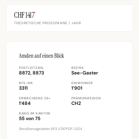
CHF 1417
’
THEORETISCHE PREISSPANNE / JAHR
Amden auf einen Blick
POSTLEITZAHL
BEZIRK
8872, 8873
See-Gaster
BFS-NR.
EINWOHNER
3311
1’901
ERWACHSENE 26+
PRÄMIENREGION
1’484
CH2
RANG IM KANTON
55 von 75
Bevölkerungsdaten: BFS STATPOP 2024