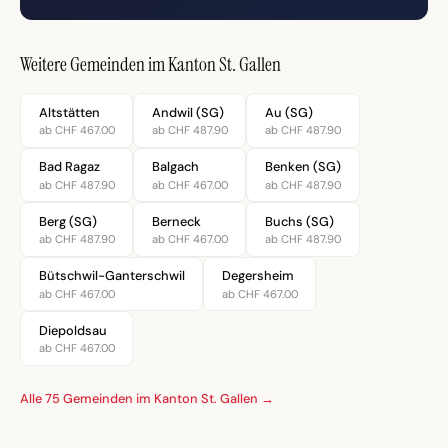
Weitere Gemeinden im Kanton St. Gallen
Altstätten
Andwil (SG)
Au (SG)
ab CHF 467.00
ab CHF 487.90
ab CHF 487.90
Bad Ragaz
Balgach
Benken (SG)
ab CHF 487.90
ab CHF 467.00
ab CHF 487.90
Berg (SG)
Berneck
Buchs (SG)
ab CHF 487.90
ab CHF 467.00
ab CHF 487.90
Bütschwil-Ganterschwil
Degersheim
ab CHF 467.00
ab CHF 467.00
Diepoldsau
ab CHF 467.00
Alle 75 Gemeinden im Kanton St. Gallen →