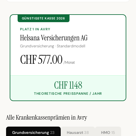
GÜNSTIGSTE KASSE 2026
PLATZ 1 IN AVRY
Helsana Versicherungen AG
Grundversicherung · Standardmodell
CHF 577.00
/Monat
CHF 1148
THEORETISCHE PREISSPANNE / JAHR
Alle Krankenkassenprämien in Avry
Grundversicherung
23
Hausarzt
38
HMO
15