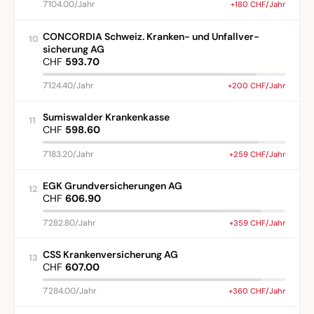
7'104.00/Jahr
+180 CHF/Jahr
CONCORDIA Schweiz. Kranken- und Unfallver-
10
sicherung AG
CHF
593.70
7'124.40/Jahr
+200 CHF/Jahr
Sumiswalder Krankenkasse
11
CHF
598.60
7'183.20/Jahr
+259 CHF/Jahr
EGK Grundversicherungen AG
12
CHF
606.90
7'282.80/Jahr
+359 CHF/Jahr
CSS Krankenversicherung AG
13
CHF
607.00
7'284.00/Jahr
+360 CHF/Jahr