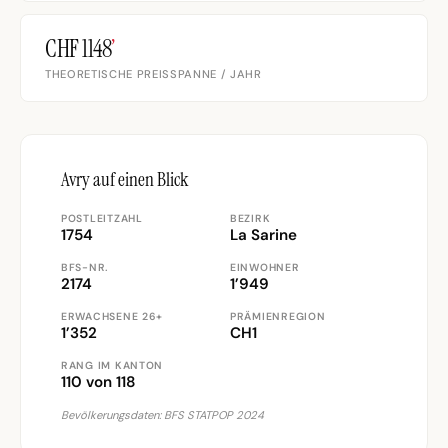
CHF 1148
’
THEORETISCHE PREISSPANNE / JAHR
Avry auf einen Blick
POSTLEITZAHL
BEZIRK
1754
La Sarine
BFS-NR.
EINWOHNER
2174
1’949
ERWACHSENE 26+
PRÄMIENREGION
1’352
CH1
RANG IM KANTON
110 von 118
Bevölkerungsdaten: BFS STATPOP 2024