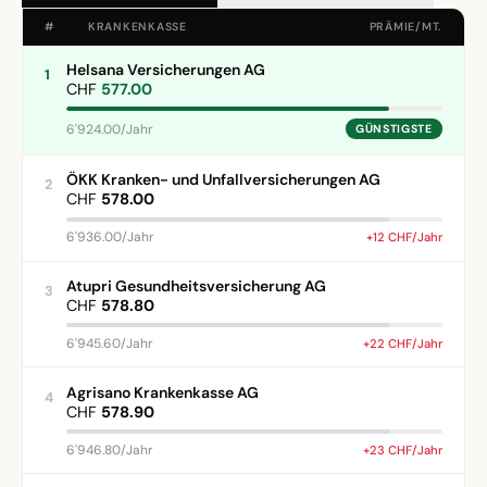
#
KRANKENKASSE
PRÄMIE/MT.
Helsana Versicherungen AG
1
CHF
577.00
6'924.00/Jahr
GÜNSTIGSTE
ÖKK Kranken- und Unfallversicherungen AG
2
CHF
578.00
6'936.00/Jahr
+12 CHF/Jahr
Atupri Gesundheitsversicherung AG
3
CHF
578.80
6'945.60/Jahr
+22 CHF/Jahr
Agrisano Krankenkasse AG
4
CHF
578.90
6'946.80/Jahr
+23 CHF/Jahr