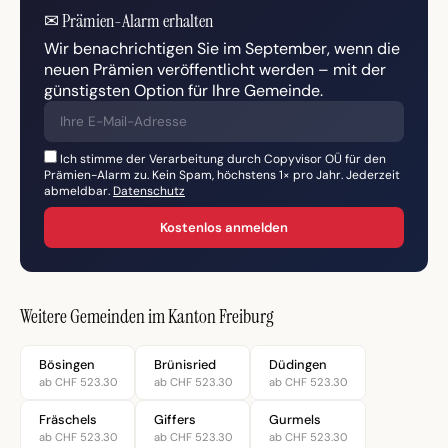
✉
Prämien-Alarm erhalten
Wir benachrichtigen Sie im September, wenn die
neuen Prämien veröffentlicht werden – mit der
günstigsten Option für Ihre Gemeinde.
Ich stimme der Verarbeitung durch Copyvisor OÜ für den
Prämien-Alarm zu. Kein Spam, höchstens 1× pro Jahr. Jederzeit
abmeldbar.
Datenschutz
Kostenlos anmelden
Weitere Gemeinden im Kanton Freiburg
Bösingen
Brünisried
Düdingen
ab CHF 523.30
ab CHF 523.30
ab CHF 523.30
Fräschels
Giffers
Gurmels
ab CHF 523.30
ab CHF 523.30
ab CHF 523.30