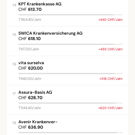
KPT Krankenkasse AG
14
CHF
613.70
7'364.40/Jahr
+440 CHF/Jahr
SWICA Krankenversicherung AG
15
CHF
618.10
7'417.20/Jahr
+493 CHF/Jahr
vita surselva
16
CHF
620.00
7'440.00/Jahr
+516 CHF/Jahr
Assura-Basis AG
17
CHF
628.70
7'544.40/Jahr
+620 CHF/Jahr
Avenir Krankenver-
18
CHF
636.90