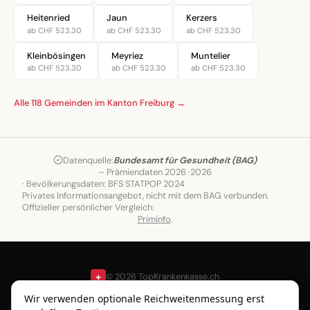
Heitenried
Jaun
Kerzers
ab CHF 523.30
ab CHF 523.30
ab CHF 523.30
Kleinbösingen
Meyriez
Muntelier
ab CHF 523.30
ab CHF 523.30
ab CHF 523.30
Alle 118 Gemeinden im Kanton Freiburg →
Datenquelle:
Bundesamt für Gesundheit (BAG)
– Prämiendaten 2026 ·
2026
· Bevölkerungsdaten: BFS STATPOP 2024
Privates Informationsangebot, nicht mit dem BAG verbunden.
Offizieller persönlicher Vergleich:
Priminfo
.
+
© 2026 TopKrankenkasse.ch
Gemeinden
Blog
Über
Wir verwenden optionale Reichweitenmessung erst
uns
Impressum
Datenschutz
Nutzungsbedingungen