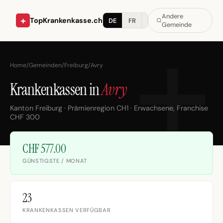
Andere
+
TopKrankenkasse.ch
DE
FR
IT
Gemeinde
Home
/
Gemeinden
/
Freiburg
/
Avry
Krankenkassen in
Avry
Kanton Freiburg · Prämienregion CH1 · Erwachsene, Franchise
CHF 300
CHF 577.00
GÜNSTIGSTE / MONAT
23
KRANKENKASSEN VERFÜGBAR