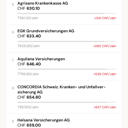
Agrisano Krankenkasse AG
5
CHF
630.10
7'561.20/Jahr
+341 CHF/Jahr
EGK Grundversicherungen AG
6
CHF
633.40
7'600.80/Jahr
+380 CHF/Jahr
Aquilana Versicherungen
7
CHF
646.40
7'756.80/Jahr
+536 CHF/Jahr
CONCORDIA Schweiz. Kranken- und Unfallver-
8
sicherung AG
CHF
654.80
7'857.60/Jahr
+637 CHF/Jahr
Helsana Versicherungen AG
9
CHF
659.00