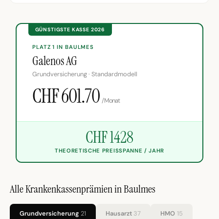
GÜNSTIGSTE KASSE 2026
PLATZ 1 IN BAULMES
Galenos AG
Grundversicherung · Standardmodell
CHF 601.70
/Monat
CHF 1428
THEORETISCHE PREISSPANNE / JAHR
Alle Krankenkassenprämien in Baulmes
Grundversicherung
21
Hausarzt
37
HMO
15