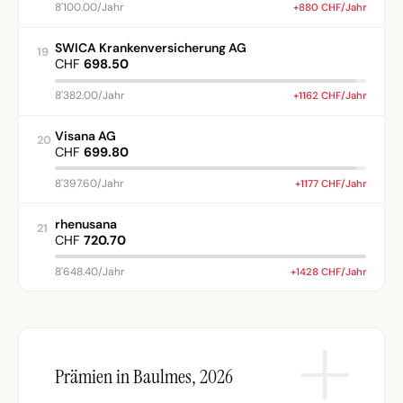
8'100.00/Jahr
+880 CHF/Jahr
SWICA Krankenversicherung AG
19
CHF
698.50
8'382.00/Jahr
+1162 CHF/Jahr
Visana AG
20
CHF
699.80
8'397.60/Jahr
+1177 CHF/Jahr
rhenusana
21
CHF
720.70
8'648.40/Jahr
+1428 CHF/Jahr
Prämien in Baulmes, 2026