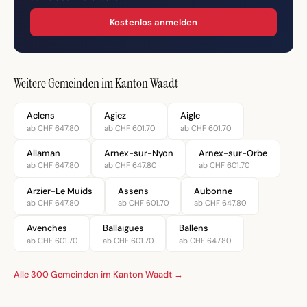
Kostenlos anmelden
Weitere Gemeinden im Kanton Waadt
Aclens
Agiez
Aigle
ab CHF 647.80
ab CHF 601.70
ab CHF 601.70
Allaman
Arnex-sur-Nyon
Arnex-sur-Orbe
ab CHF 647.80
ab CHF 647.80
ab CHF 601.70
Arzier-Le Muids
Assens
Aubonne
ab CHF 647.80
ab CHF 601.70
ab CHF 647.80
Avenches
Ballaigues
Ballens
ab CHF 601.70
ab CHF 601.70
ab CHF 647.80
Alle 300 Gemeinden im Kanton Waadt →