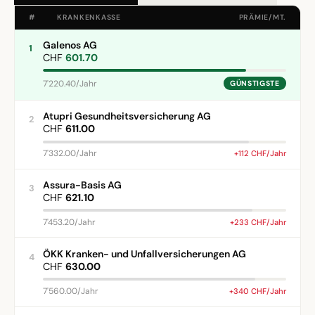
#
KRANKENKASSE
PRÄMIE/MT.
Galenos AG
1
CHF
601.70
7'220.40/Jahr
GÜNSTIGSTE
Atupri Gesundheitsversicherung AG
2
CHF
611.00
7'332.00/Jahr
+112 CHF/Jahr
Assura-Basis AG
3
CHF
621.10
7'453.20/Jahr
+233 CHF/Jahr
ÖKK Kranken- und Unfallversicherungen AG
4
CHF
630.00
7'560.00/Jahr
+340 CHF/Jahr