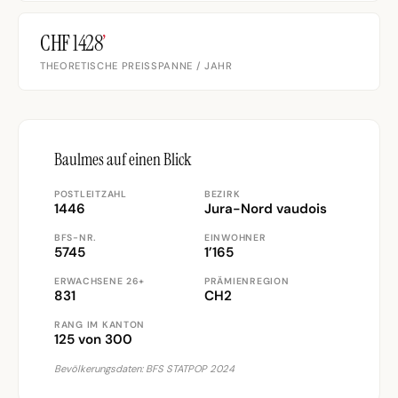
CHF 1428
’
THEORETISCHE PREISSPANNE / JAHR
Baulmes auf einen Blick
POSTLEITZAHL
BEZIRK
1446
Jura-Nord vaudois
BFS-NR.
EINWOHNER
5745
1’165
ERWACHSENE 26+
PRÄMIENREGION
831
CH2
RANG IM KANTON
125 von 300
Bevölkerungsdaten: BFS STATPOP 2024