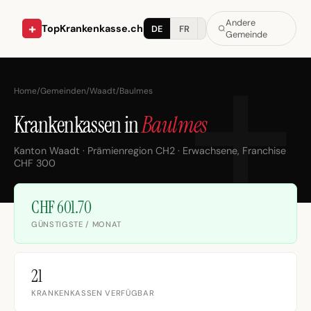
Andere
+
TopKrankenkasse.ch
DE
FR
IT
Gemeinde
Home
/
Gemeinden
/
Waadt
/
Baulmes
Krankenkassen in
Baulmes
Kanton Waadt · Prämienregion CH2 · Erwachsene, Franchise
CHF 300
CHF 601.70
GÜNSTIGSTE / MONAT
21
KRANKENKASSEN VERFÜGBAR