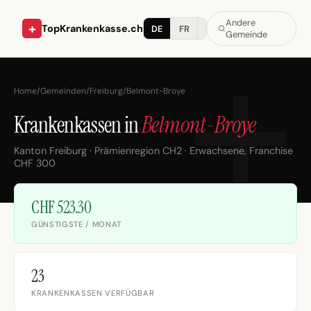
Andere
+
TopKrankenkasse.ch
DE
FR
IT
Gemeinde
Home
/
Gemeinden
/
Freiburg
/
Belmont-Broye
Krankenkassen in
Belmont-Broye
Kanton Freiburg · Prämienregion CH2 · Erwachsene, Franchise
CHF 300
CHF 523.30
GÜNSTIGSTE / MONAT
23
KRANKENKASSEN VERFÜGBAR