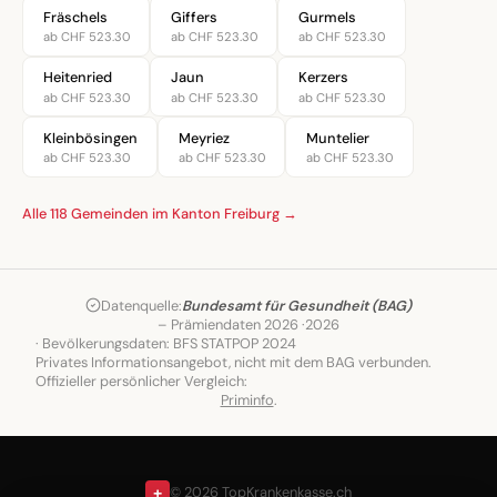
Fräschels
Giffers
Gurmels
ab CHF 523.30
ab CHF 523.30
ab CHF 523.30
Heitenried
Jaun
Kerzers
ab CHF 523.30
ab CHF 523.30
ab CHF 523.30
Kleinbösingen
Meyriez
Muntelier
ab CHF 523.30
ab CHF 523.30
ab CHF 523.30
Alle 118 Gemeinden im Kanton Freiburg →
Datenquelle:
Bundesamt für Gesundheit (BAG)
– Prämiendaten 2026 ·
2026
· Bevölkerungsdaten: BFS STATPOP 2024
Privates Informationsangebot, nicht mit dem BAG verbunden.
Offizieller persönlicher Vergleich:
Priminfo
.
+
© 2026 TopKrankenkasse.ch