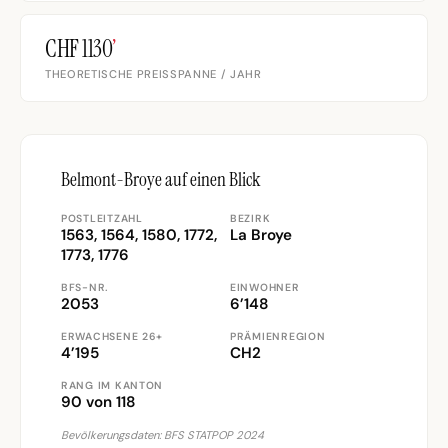
CHF 1130
’
THEORETISCHE PREISSPANNE / JAHR
Belmont-Broye auf einen Blick
POSTLEITZAHL
BEZIRK
1563, 1564, 1580, 1772,
La Broye
1773, 1776
BFS-NR.
EINWOHNER
2053
6’148
ERWACHSENE 26+
PRÄMIENREGION
4’195
CH2
RANG IM KANTON
90 von 118
Bevölkerungsdaten: BFS STATPOP 2024