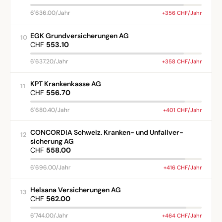
6'636.00/Jahr
+356 CHF/Jahr
EGK Grundversicherungen AG
10
CHF
553.10
6'637.20/Jahr
+358 CHF/Jahr
KPT Krankenkasse AG
11
CHF
556.70
6'680.40/Jahr
+401 CHF/Jahr
CONCORDIA Schweiz. Kranken- und Unfallver-
12
sicherung AG
CHF
558.00
6'696.00/Jahr
+416 CHF/Jahr
Helsana Versicherungen AG
13
CHF
562.00
6'744.00/Jahr
+464 CHF/Jahr