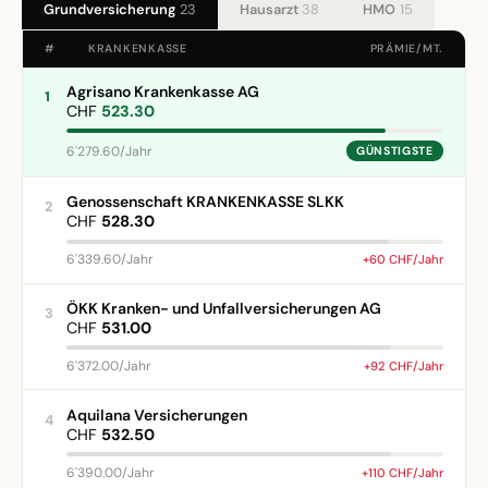
Grundversicherung
23
Hausarzt
38
HMO
15
#
KRANKENKASSE
PRÄMIE/MT.
Agrisano Krankenkasse AG
1
CHF
523.30
6'279.60/Jahr
GÜNSTIGSTE
Genossenschaft KRANKENKASSE SLKK
2
CHF
528.30
6'339.60/Jahr
+60 CHF/Jahr
ÖKK Kranken- und Unfallversicherungen AG
3
CHF
531.00
6'372.00/Jahr
+92 CHF/Jahr
Aquilana Versicherungen
4
CHF
532.50
6'390.00/Jahr
+110 CHF/Jahr