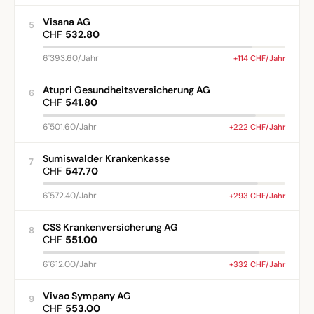
Visana AG
5
CHF
532.80
6'393.60/Jahr
+114 CHF/Jahr
Atupri Gesundheitsversicherung AG
6
CHF
541.80
6'501.60/Jahr
+222 CHF/Jahr
Sumiswalder Krankenkasse
7
CHF
547.70
6'572.40/Jahr
+293 CHF/Jahr
CSS Krankenversicherung AG
8
CHF
551.00
6'612.00/Jahr
+332 CHF/Jahr
Vivao Sympany AG
9
CHF
553.00