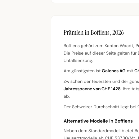
Prämien in Bofflens, 2026
Bofflens gehört zum Kanton Waadt, Pr
Die Preise auf dieser Seite gelten f
Unfalldeckung.
Am günstigsten ist
Galenos AG
mit
C
Zwischen der teuersten und der güns
Jahresspanne von CHF 1428
. Ihre ta
ab.
Der Schweizer Durchschnitt liegt bei 
Alternative Modelle in Bofflens
Neben dem Standardmodell bietet Bo
Hausarztmodelle ab CHF 537.30/Mt..