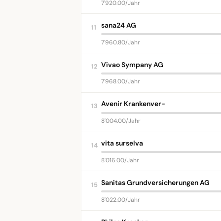
7'920.00/Jahr
sana24 AG
11
7'960.80/Jahr
Vivao Sympany AG
12
7'968.00/Jahr
Avenir Krankenver-
13
8'004.00/Jahr
vita surselva
14
8'016.00/Jahr
Sanitas Grundversicherungen AG
15
8'022.00/Jahr