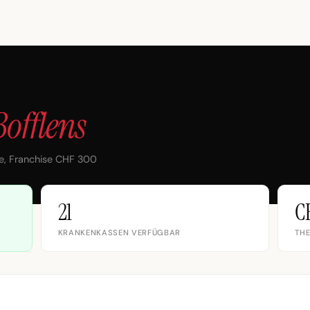
Bofflens
e, Franchise CHF 300
21
C
KRANKENKASSEN VERFÜGBAR
THE