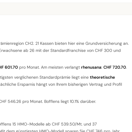
ämienregion CH2. 21 Kassen bieten hier eine Grundversicherung an.
ür Erwachsene ab 26 mit der Standardfranchise von CHF 300 und
HF 601.70
pro Monat. Am meisten verlangt
rhenusana
:
CHF 720.70
.
tigsten verglichenen Standardprämie liegt eine
theoretische
tsächliche Ersparnis hängt von Ihrem bisherigen Vertrag und Profil
CHF 546.26 pro Monat. Bofflens liegt 10.1% darüber.
fflens 15 HMO-Modelle ab CHF 539.50/Mt. und 37
 Mit dem günstigsten HMO-Modell sparen Sie CHF 746 pro Jahr