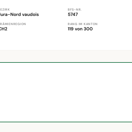
BEZIRK
BFS-NR.
Jura-Nord vaudois
5747
PRÄMIENREGION
RANG IM KANTON
CH2
119 von 300