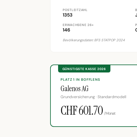
POSTLEITZAHL
1353
ERWACHSENE 26+
146
Bevölkerungsdaten: BFS STATPOP 2024
GÜNSTIGSTE KASSE 2026
PLATZ 1 IN BOFFLENS
Galenos AG
Grundversicherung · Standardmodell
CHF 601.70
/Monat