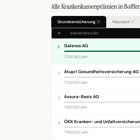
Alle Krankenkassenprämien in Boffle
Grundversicherung
21
Hausarzt
37
#
KRANKENKASSE
Galenos AG
1
7'220.40/Jahr
Atupri Gesundheitsversicherung AG
2
7'332.00/Jahr
Assura-Basis AG
3
7'453.20/Jahr
ÖKK Kranken- und Unfallversicheru
4
7'560.00/Jahr