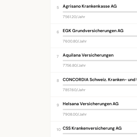
Agrisano Krankenkasse AG
5
7'561.20/Jahr
EGK Grundversicherungen AG
6
7'600.80/Jahr
Aquilana Versicherungen
7
7'756.80/Jahr
CONCORDIA Schweiz. Kranken- und U
8
7'857.60/Jahr
Helsana Versicherungen AG
9
7'908.00/Jahr
CSS Krankenversicherung AG
10