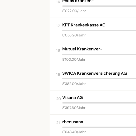
Philos Kranken-
16
8'022.00/Jahr
KPT Krankenkasse AG
17
8'053.20/Jahr
Mutuel Krankenver-
18
8'100.00/Jahr
SWICA Krankenversicherung AG
19
8'382.00/Jahr
Visana AG
20
8'397.60/Jahr
rhenusana
21
8'648.40/Jahr