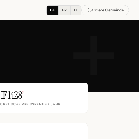
DE
FR
IT
Andere Gemeinde
HF 1428
’
ORETISCHE PREISSPANNE / JAHR