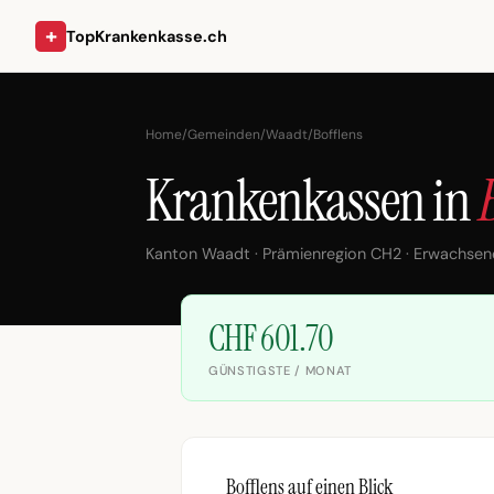
+
TopKrankenkasse.ch
Home
/
Gemeinden
/
Waadt
/
Bofflens
Krankenkassen in
Kanton Waadt · Prämienregion CH2 · Erwachsen
CHF 601.70
GÜNSTIGSTE / MONAT
Bofflens auf einen Blick