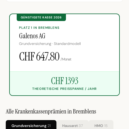
GÜNSTIGSTE KASSE 2026
PLATZ 1 IN BREMBLENS
Galenos AG
Grundversicherung · Standardmodell
CHF 647.80
/Monat
CHF 1393
THEORETISCHE PREISSPANNE / JAHR
Alle Krankenkassenprämien in Bremblens
Grundversicherung
21
Hausarzt
37
HMO
15