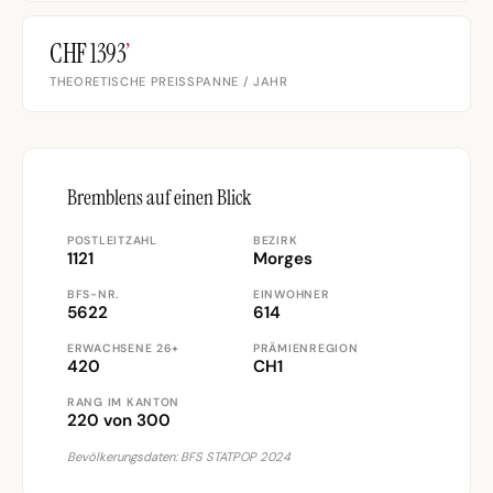
CHF 1393
’
THEORETISCHE PREISSPANNE / JAHR
Bremblens auf einen Blick
POSTLEITZAHL
BEZIRK
1121
Morges
BFS-NR.
EINWOHNER
5622
614
ERWACHSENE 26+
PRÄMIENREGION
420
CH1
RANG IM KANTON
220 von 300
Bevölkerungsdaten: BFS STATPOP 2024