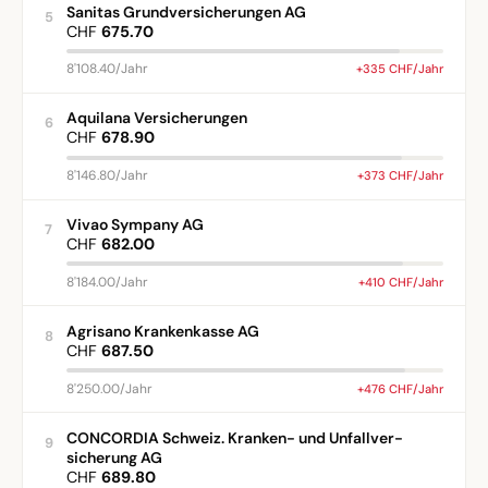
Sanitas Grundversicherungen AG
5
CHF
675.70
8'108.40/Jahr
+335 CHF/Jahr
Aquilana Versicherungen
6
CHF
678.90
8'146.80/Jahr
+373 CHF/Jahr
Vivao Sympany AG
7
CHF
682.00
8'184.00/Jahr
+410 CHF/Jahr
Agrisano Krankenkasse AG
8
CHF
687.50
8'250.00/Jahr
+476 CHF/Jahr
CONCORDIA Schweiz. Kranken- und Unfallver-
9
sicherung AG
CHF
689.80