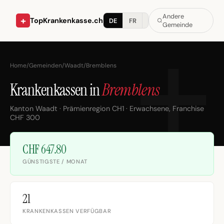
Andere
+
TopKrankenkasse.ch
DE
FR
IT
Gemeinde
Home
/
Gemeinden
/
Waadt
/
Bremblens
Krankenkassen in
Bremblens
Kanton Waadt · Prämienregion CH1 · Erwachsene, Franchise
CHF 300
CHF 647.80
GÜNSTIGSTE / MONAT
21
KRANKENKASSEN VERFÜGBAR