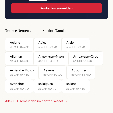
Kostenlos anmelden
Weitere Gemeinden im Kanton Waadt
Aclens
Agiez
Aigle
ab CHF 647.80
ab CHF 601.70
ab CHF 601.70
Allaman
Arnex-sur-Nyon
Arnex-sur-Orbe
ab CHF 647.80
ab CHF 647.80
ab CHF 601.70
Arzier-Le Muids
Assens
Aubonne
ab CHF 647.80
ab CHF 601.70
ab CHF 647.80
Avenches
Ballaigues
Ballens
ab CHF 601.70
ab CHF 601.70
ab CHF 647.80
Alle 300 Gemeinden im Kanton Waadt →