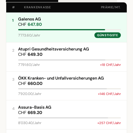
#
KRANKENKASSE
PRÄMIE/MT.
Galenos AG
1
CHF
647.80
7'773.60/Jahr
GÜNSTIGSTE
Atupri Gesundheitsversicherung AG
2
CHF
649.30
7'791.60/Jahr
+18 CHF/Jahr
ÖKK Kranken- und Unfallversicherungen AG
3
CHF
660.00
7'920.00/Jahr
+146 CHF/Jahr
Assura-Basis AG
4
CHF
669.20
8'030.40/Jahr
+257 CHF/Jahr