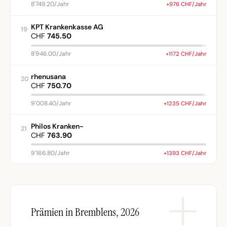
8'749.20/Jahr
+976 CHF/Jahr
KPT Krankenkasse AG
19
CHF
745.50
8'946.00/Jahr
+1172 CHF/Jahr
rhenusana
20
CHF
750.70
9'008.40/Jahr
+1235 CHF/Jahr
Philos Kranken-
21
CHF
763.90
9'166.80/Jahr
+1393 CHF/Jahr
Prämien in Bremblens, 2026