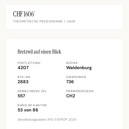
CHF 1606
’
THEORETISCHE PREISSPANNE / JAHR
Bretzwil auf einen Blick
POSTLEITZAHL
BEZIRK
4207
Waldenburg
BFS-NR.
EINWOHNER
2883
736
ERWACHSENE 26+
PRÄMIENREGION
557
CH2
RANG IM KANTON
53 von 86
Bevölkerungsdaten: BFS STATPOP 2024