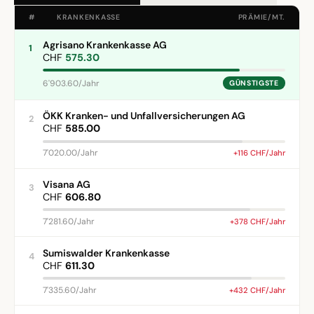
#
KRANKENKASSE
PRÄMIE/MT.
Agrisano Krankenkasse AG
1
CHF
575.30
6'903.60/Jahr
GÜNSTIGSTE
ÖKK Kranken- und Unfallversicherungen AG
2
CHF
585.00
7'020.00/Jahr
+116 CHF/Jahr
Visana AG
3
CHF
606.80
7'281.60/Jahr
+378 CHF/Jahr
Sumiswalder Krankenkasse
4
CHF
611.30
7'335.60/Jahr
+432 CHF/Jahr