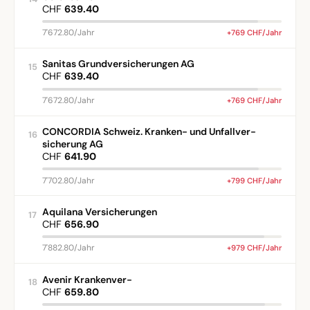
CHF
639.40
7'672.80/Jahr
+769 CHF/Jahr
Sanitas Grundversicherungen AG
15
CHF
639.40
7'672.80/Jahr
+769 CHF/Jahr
CONCORDIA Schweiz. Kranken- und Unfallver-
16
sicherung AG
CHF
641.90
7'702.80/Jahr
+799 CHF/Jahr
Aquilana Versicherungen
17
CHF
656.90
7'882.80/Jahr
+979 CHF/Jahr
Avenir Krankenver-
18
CHF
659.80