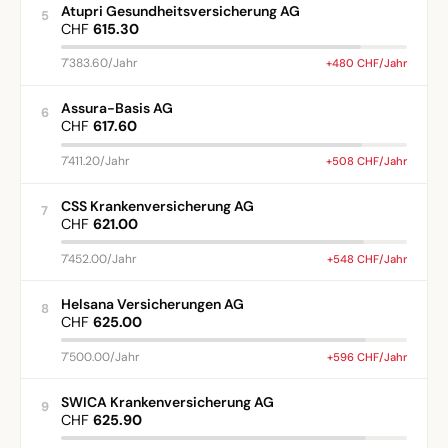
Atupri Gesundheitsversicherung AG
5
CHF
615.30
7'383.60/Jahr
+480 CHF/Jahr
Assura-Basis AG
6
CHF
617.60
7'411.20/Jahr
+508 CHF/Jahr
CSS Krankenversicherung AG
7
CHF
621.00
7'452.00/Jahr
+548 CHF/Jahr
Helsana Versicherungen AG
8
CHF
625.00
7'500.00/Jahr
+596 CHF/Jahr
SWICA Krankenversicherung AG
9
CHF
625.90