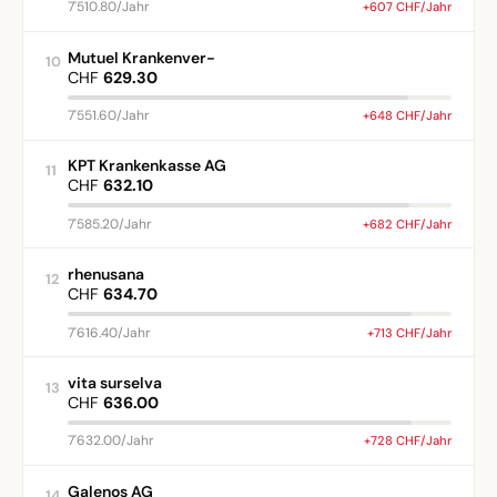
7'510.80/Jahr
+607 CHF/Jahr
Mutuel Krankenver-
10
CHF
629.30
7'551.60/Jahr
+648 CHF/Jahr
KPT Krankenkasse AG
11
CHF
632.10
7'585.20/Jahr
+682 CHF/Jahr
rhenusana
12
CHF
634.70
7'616.40/Jahr
+713 CHF/Jahr
vita surselva
13
CHF
636.00
7'632.00/Jahr
+728 CHF/Jahr
Galenos AG
14