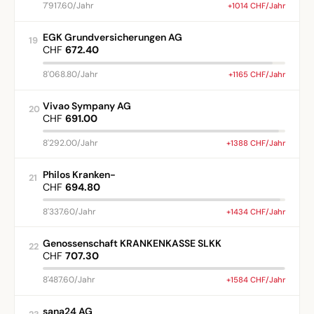
7'917.60/Jahr
+1014 CHF/Jahr
EGK Grundversicherungen AG
19
CHF
672.40
8'068.80/Jahr
+1165 CHF/Jahr
Vivao Sympany AG
20
CHF
691.00
8'292.00/Jahr
+1388 CHF/Jahr
Philos Kranken-
21
CHF
694.80
8'337.60/Jahr
+1434 CHF/Jahr
Genossenschaft KRANKENKASSE SLKK
22
CHF
707.30
8'487.60/Jahr
+1584 CHF/Jahr
sana24 AG