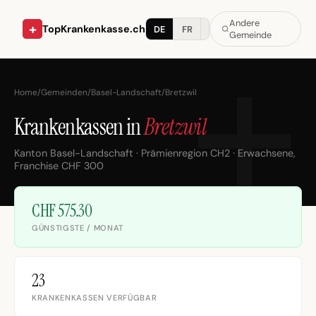
Andere
+
TopKrankenkasse.ch
DE
FR
IT
Gemeinde
Home
/
Gemeinden
/
Basel-Landschaft
/
Bretzwil
Krankenkassen in
Bretzwil
Kanton Basel-Landschaft · Prämienregion CH2 · Erwachsene,
Franchise CHF 300
CHF 575.30
GÜNSTIGSTE / MONAT
23
KRANKENKASSEN VERFÜGBAR