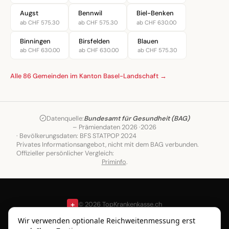
Augst
Bennwil
Biel-Benken
ab CHF 575.30
ab CHF 575.30
ab CHF 630.00
Binningen
Birsfelden
Blauen
ab CHF 630.00
ab CHF 630.00
ab CHF 575.30
Alle 86 Gemeinden im Kanton Basel-Landschaft →
Datenquelle:
Bundesamt für Gesundheit (BAG)
– Prämiendaten 2026 ·
2026
· Bevölkerungsdaten: BFS STATPOP 2024
Privates Informationsangebot, nicht mit dem BAG verbunden.
Offizieller persönlicher Vergleich:
Priminfo
.
+
© 2026 TopKrankenkasse.ch
Gemeinden
Blog
Über
Wir verwenden optionale Reichweitenmessung erst
uns
Impressum
Datenschutz
Nutzungsbedingungen