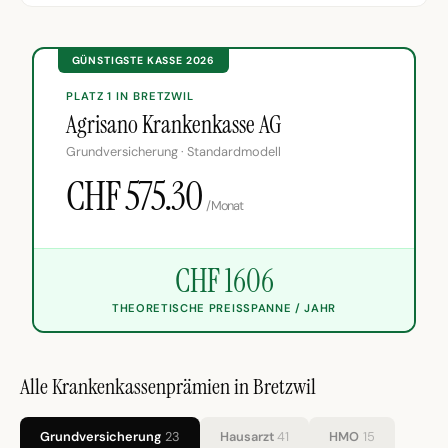
GÜNSTIGSTE KASSE 2026
PLATZ 1 IN BRETZWIL
Agrisano Krankenkasse AG
Grundversicherung · Standardmodell
CHF 575.30
/Monat
CHF 1606
THEORETISCHE PREISSPANNE / JAHR
Alle Krankenkassenprämien in Bretzwil
Grundversicherung
23
Hausarzt
41
HMO
15