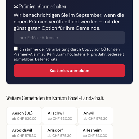
✉
Prämien-Alarm erhalten
Wir benachrichtigen Sie im September, wenn die
neuen Prämien veröffentlicht werden – mit der
günstigsten Option für Ihre Gemeinde.
Ich stimme der Verarbeitung durch Copyvisor OÜ für den
Prämien-Alarm zu. Kein Spam, höchstens 1× pro Jahr. Jederzeit
abmeldbar.
Datenschutz
Kostenlos anmelden
Weitere Gemeinden im Kanton Basel-Landschaft
Aesch (BL)
Allschwil
Anwil
ab CHF 630.00
ab CHF 630.00
ab CHF 575.30
Arboldswil
Arisdorf
Arlesheim
ab CHF 575.30
ab CHF 575.30
ab CHF 630.00