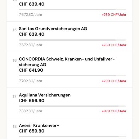
CHF
639.40
7'672.80/Jahr
+769 CHF/Jahr
Sanitas Grundversicherungen AG
15
CHF
639.40
7'672.80/Jahr
+769 CHF/Jahr
CONCORDIA Schweiz. Kranken- und Unfallver-
16
sicherung AG
CHF
641.90
7'702.80/Jahr
+799 CHF/Jahr
Aquilana Versicherungen
17
CHF
656.90
7'882.80/Jahr
+979 CHF/Jahr
Avenir Krankenver-
18
CHF
659.80