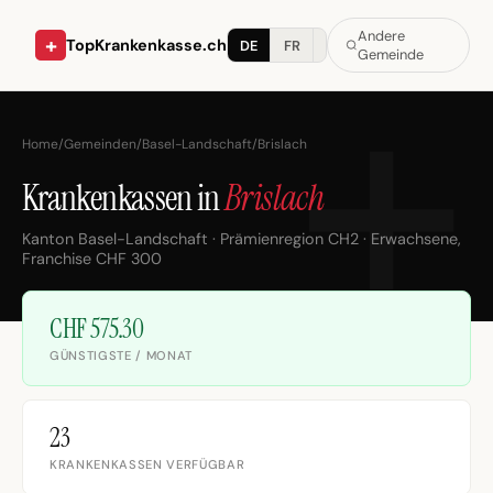
Andere
+
TopKrankenkasse.ch
DE
FR
IT
Gemeinde
Home
/
Gemeinden
/
Basel-Landschaft
/
Brislach
Krankenkassen in
Brislach
Kanton Basel-Landschaft · Prämienregion CH2 · Erwachsene,
Franchise CHF 300
CHF 575.30
GÜNSTIGSTE / MONAT
23
KRANKENKASSEN VERFÜGBAR