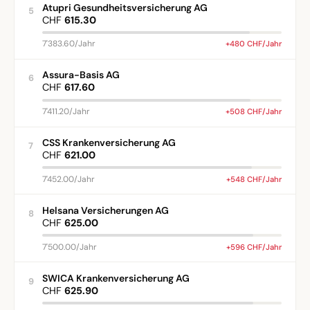
Atupri Gesundheitsversicherung AG
5
CHF
615.30
7'383.60/Jahr
+480 CHF/Jahr
Assura-Basis AG
6
CHF
617.60
7'411.20/Jahr
+508 CHF/Jahr
CSS Krankenversicherung AG
7
CHF
621.00
7'452.00/Jahr
+548 CHF/Jahr
Helsana Versicherungen AG
8
CHF
625.00
7'500.00/Jahr
+596 CHF/Jahr
SWICA Krankenversicherung AG
9
CHF
625.90