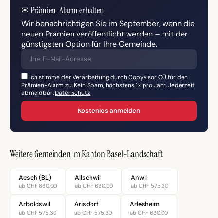
✉
Prämien-Alarm erhalten
Wir benachrichtigen Sie im September, wenn die
neuen Prämien veröffentlicht werden – mit der
günstigsten Option für Ihre Gemeinde.
Ich stimme der Verarbeitung durch Copyvisor OÜ für den
Prämien-Alarm zu. Kein Spam, höchstens 1× pro Jahr. Jederzeit
abmeldbar.
Datenschutz
Kostenlos anmelden
Weitere Gemeinden im Kanton Basel-Landschaft
Aesch (BL)
Allschwil
Anwil
ab CHF 630.00
ab CHF 630.00
ab CHF 575.30
Arboldswil
Arisdorf
Arlesheim
ab CHF 575.30
ab CHF 575.30
ab CHF 630.00