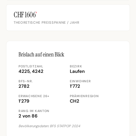
CHF 1606
’
THEORETISCHE PREISSPANNE / JAHR
Brislach auf einen Blick
POSTLEITZAHL
BEZIRK
4225, 4242
Laufen
BFS-NR.
EINWOHNER
2782
1’772
ERWACHSENE 26+
PRÄMIENREGION
1’279
CH2
RANG IM KANTON
2 von 86
Bevölkerungsdaten: BFS STATPOP 2024