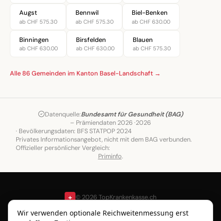
Augst
Bennwil
Biel-Benken
ab CHF 575.30
ab CHF 575.30
ab CHF 630.00
Binningen
Birsfelden
Blauen
ab CHF 630.00
ab CHF 630.00
ab CHF 575.30
Alle 86 Gemeinden im Kanton Basel-Landschaft →
Datenquelle:
Bundesamt für Gesundheit (BAG)
– Prämiendaten 2026 ·
2026
· Bevölkerungsdaten: BFS STATPOP 2024
Privates Informationsangebot, nicht mit dem BAG verbunden.
Offizieller persönlicher Vergleich:
Priminfo
.
+
© 2026 TopKrankenkasse.ch
Gemeinden
Blog
Über
Wir verwenden optionale Reichweitenmessung erst
uns
Impressum
Datenschutz
Nutzungsbedingungen