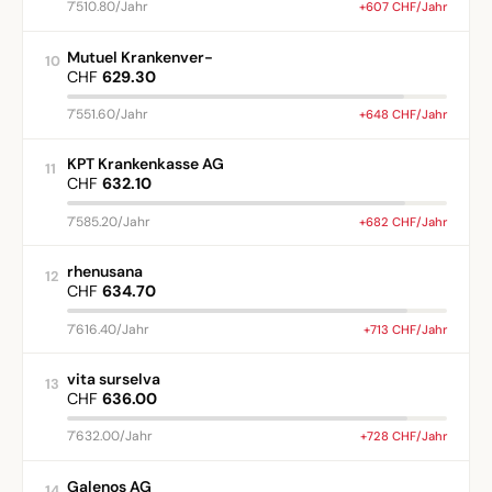
7'510.80/Jahr
+607 CHF/Jahr
Mutuel Krankenver-
10
CHF
629.30
7'551.60/Jahr
+648 CHF/Jahr
KPT Krankenkasse AG
11
CHF
632.10
7'585.20/Jahr
+682 CHF/Jahr
rhenusana
12
CHF
634.70
7'616.40/Jahr
+713 CHF/Jahr
vita surselva
13
CHF
636.00
7'632.00/Jahr
+728 CHF/Jahr
Galenos AG
14