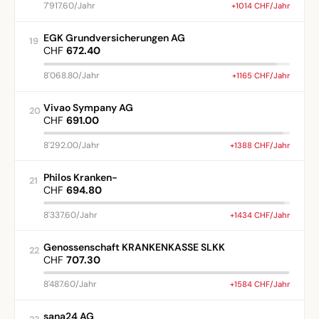
7'917.60/Jahr
+1014 CHF/Jahr
EGK Grundversicherungen AG
19
CHF
672.40
8'068.80/Jahr
+1165 CHF/Jahr
Vivao Sympany AG
20
CHF
691.00
8'292.00/Jahr
+1388 CHF/Jahr
Philos Kranken-
21
CHF
694.80
8'337.60/Jahr
+1434 CHF/Jahr
Genossenschaft KRANKENKASSE SLKK
22
CHF
707.30
8'487.60/Jahr
+1584 CHF/Jahr
sana24 AG