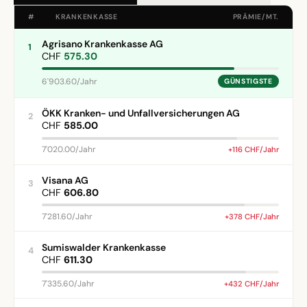
#
KRANKENKASSE
PRÄMIE/MT.
Agrisano Krankenkasse AG
1
CHF
575.30
6'903.60/Jahr
GÜNSTIGSTE
ÖKK Kranken- und Unfallversicherungen AG
2
CHF
585.00
7'020.00/Jahr
+116 CHF/Jahr
Visana AG
3
CHF
606.80
7'281.60/Jahr
+378 CHF/Jahr
Sumiswalder Krankenkasse
4
CHF
611.30
7'335.60/Jahr
+432 CHF/Jahr