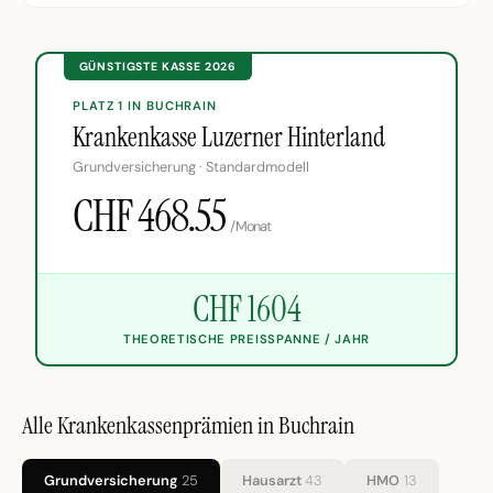
GÜNSTIGSTE KASSE 2026
PLATZ 1 IN BUCHRAIN
Krankenkasse Luzerner Hinterland
Grundversicherung · Standardmodell
CHF 468.55
/Monat
CHF 1604
THEORETISCHE PREISSPANNE / JAHR
Alle Krankenkassenprämien in Buchrain
Grundversicherung
25
Hausarzt
43
HMO
13