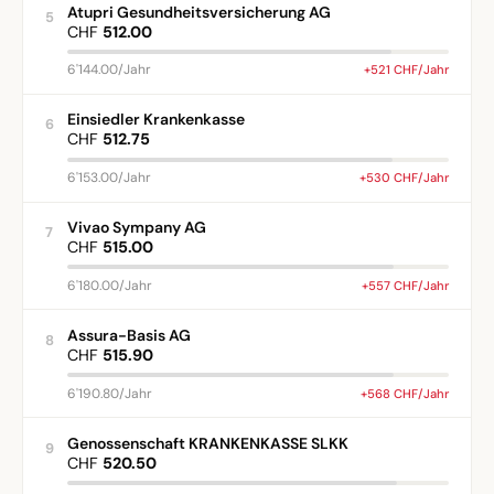
Atupri Gesundheitsversicherung AG
5
CHF
512.00
6'144.00/Jahr
+521 CHF/Jahr
Einsiedler Krankenkasse
6
CHF
512.75
6'153.00/Jahr
+530 CHF/Jahr
Vivao Sympany AG
7
CHF
515.00
6'180.00/Jahr
+557 CHF/Jahr
Assura-Basis AG
8
CHF
515.90
6'190.80/Jahr
+568 CHF/Jahr
Genossenschaft KRANKENKASSE SLKK
9
CHF
520.50