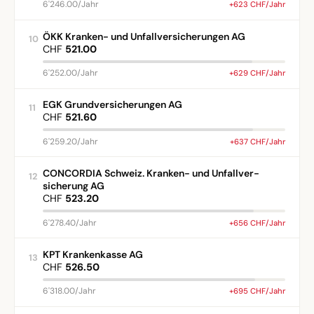
6'246.00/Jahr
+623 CHF/Jahr
ÖKK Kranken- und Unfallversicherungen AG
10
CHF
521.00
6'252.00/Jahr
+629 CHF/Jahr
EGK Grundversicherungen AG
11
CHF
521.60
6'259.20/Jahr
+637 CHF/Jahr
CONCORDIA Schweiz. Kranken- und Unfallver-
12
sicherung AG
CHF
523.20
6'278.40/Jahr
+656 CHF/Jahr
KPT Krankenkasse AG
13
CHF
526.50
6'318.00/Jahr
+695 CHF/Jahr