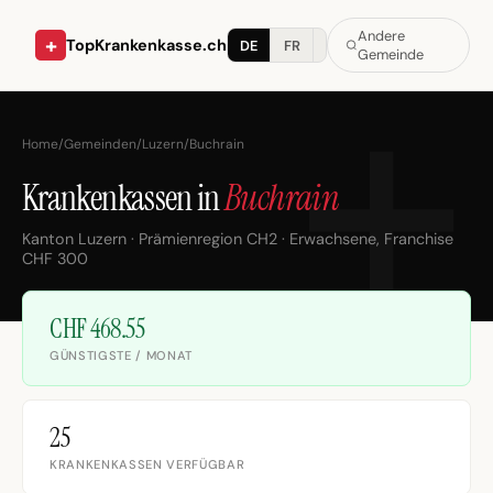
Andere
+
TopKrankenkasse.ch
DE
FR
IT
Gemeinde
Home
/
Gemeinden
/
Luzern
/
Buchrain
Krankenkassen in
Buchrain
Kanton Luzern · Prämienregion CH2 · Erwachsene, Franchise
CHF 300
CHF 468.55
GÜNSTIGSTE / MONAT
25
KRANKENKASSEN VERFÜGBAR