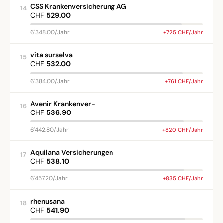
CSS Krankenversicherung AG
14
CHF
529.00
6'348.00/Jahr
+725 CHF/Jahr
vita surselva
15
CHF
532.00
6'384.00/Jahr
+761 CHF/Jahr
Avenir Krankenver-
16
CHF
536.90
6'442.80/Jahr
+820 CHF/Jahr
Aquilana Versicherungen
17
CHF
538.10
6'457.20/Jahr
+835 CHF/Jahr
rhenusana
18
CHF
541.90