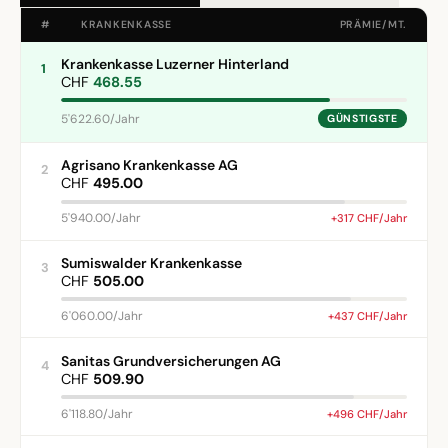
#
KRANKENKASSE
PRÄMIE/MT.
Krankenkasse Luzerner Hinterland
1
CHF
468.55
5'622.60/Jahr
GÜNSTIGSTE
Agrisano Krankenkasse AG
2
CHF
495.00
5'940.00/Jahr
+317 CHF/Jahr
Sumiswalder Krankenkasse
3
CHF
505.00
6'060.00/Jahr
+437 CHF/Jahr
Sanitas Grundversicherungen AG
4
CHF
509.90
6'118.80/Jahr
+496 CHF/Jahr