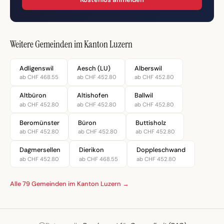
Weitere Gemeinden im Kanton Luzern
Adligenswil
Aesch (LU)
Alberswil
ab CHF 468.55
ab CHF 452.80
ab CHF 452.80
Altbüron
Altishofen
Ballwil
ab CHF 452.80
ab CHF 452.80
ab CHF 452.80
Beromünster
Büron
Buttisholz
ab CHF 452.80
ab CHF 452.80
ab CHF 452.80
Dagmersellen
Dierikon
Doppleschwand
ab CHF 452.80
ab CHF 468.55
ab CHF 452.80
Alle 79 Gemeinden im Kanton Luzern →