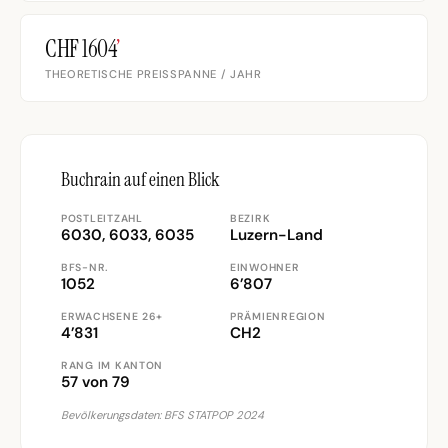
CHF 1604
’
THEORETISCHE PREISSPANNE / JAHR
Buchrain auf einen Blick
POSTLEITZAHL
BEZIRK
6030, 6033, 6035
Luzern-Land
BFS-NR.
EINWOHNER
1052
6’807
ERWACHSENE 26+
PRÄMIENREGION
4’831
CH2
RANG IM KANTON
57 von 79
Bevölkerungsdaten: BFS STATPOP 2024