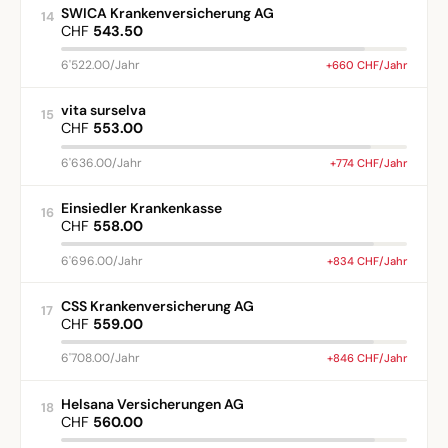
SWICA Krankenversicherung AG
14
CHF
543.50
6'522.00/Jahr
+660 CHF/Jahr
vita surselva
15
CHF
553.00
6'636.00/Jahr
+774 CHF/Jahr
Einsiedler Krankenkasse
16
CHF
558.00
6'696.00/Jahr
+834 CHF/Jahr
CSS Krankenversicherung AG
17
CHF
559.00
6'708.00/Jahr
+846 CHF/Jahr
Helsana Versicherungen AG
18
CHF
560.00