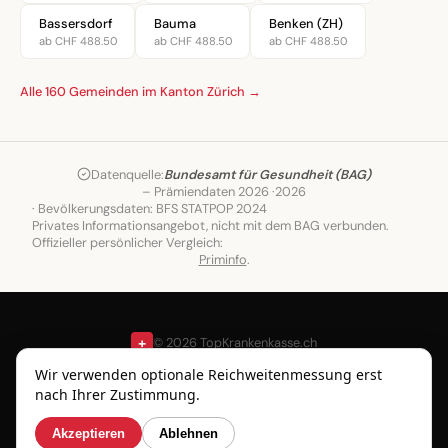
Bassersdorf
Bauma
Benken (ZH)
ab CHF 488.50
ab CHF 488.50
ab CHF 488.50
Alle 160 Gemeinden im Kanton Zürich →
Datenquelle:
Bundesamt für Gesundheit (BAG)
– Prämiendaten 2026 ·
2026
· Bevölkerungsdaten: BFS STATPOP 2024
Privates Informationsangebot, nicht mit dem BAG verbunden.
Offizieller persönlicher Vergleich:
Priminfo
.
+
© 2026 TopKrankenkasse.ch
Gemeinden
Blog
Über
Wir verwenden optionale Reichweitenmessung erst
uns
Impressum
Datenschutz
Nutzungsbedingungen
nach Ihrer Zustimmung.
Akzeptieren
Ablehnen
Copyvisor OÜ, Tallinn · Datenquelle: Bundesamt für Gesundheit (BAG)