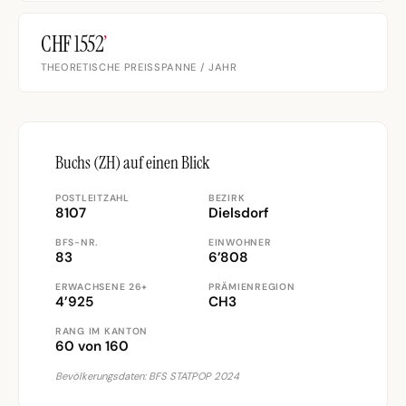
CHF 1552
’
THEORETISCHE PREISSPANNE / JAHR
Buchs (ZH) auf einen Blick
POSTLEITZAHL
BEZIRK
8107
Dielsdorf
BFS-NR.
EINWOHNER
83
6’808
ERWACHSENE 26+
PRÄMIENREGION
4’925
CH3
RANG IM KANTON
60 von 160
Bevölkerungsdaten: BFS STATPOP 2024