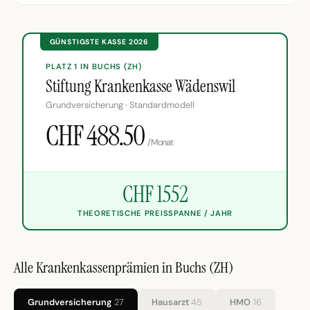
GÜNSTIGSTE KASSE 2026
PLATZ 1 IN BUCHS (ZH)
Stiftung Krankenkasse Wädenswil
Grundversicherung · Standardmodell
CHF 488.50
/Monat
CHF 1552
THEORETISCHE PREISSPANNE / JAHR
Alle Krankenkassenprämien in Buchs (ZH)
Grundversicherung
27
Hausarzt
45
HMO
16