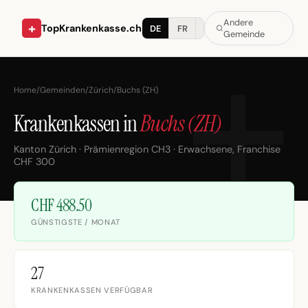
Andere
+
TopKrankenkasse.ch
DE
FR
IT
Gemeinde
Home
/
Gemeinden
/
Zürich
/
Buchs (ZH)
Krankenkassen in
Buchs (ZH)
Kanton Zürich · Prämienregion CH3 · Erwachsene, Franchise
CHF 300
CHF 488.50
GÜNSTIGSTE / MONAT
27
KRANKENKASSEN VERFÜGBAR