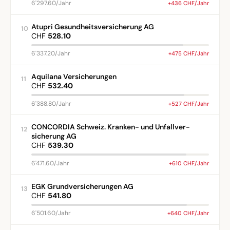
6'297.60/Jahr
+436 CHF/Jahr
Atupri Gesundheitsversicherung AG
10
CHF
528.10
6'337.20/Jahr
+475 CHF/Jahr
Aquilana Versicherungen
11
CHF
532.40
6'388.80/Jahr
+527 CHF/Jahr
CONCORDIA Schweiz. Kranken- und Unfallver-
12
sicherung AG
CHF
539.30
6'471.60/Jahr
+610 CHF/Jahr
EGK Grundversicherungen AG
13
CHF
541.80
6'501.60/Jahr
+640 CHF/Jahr