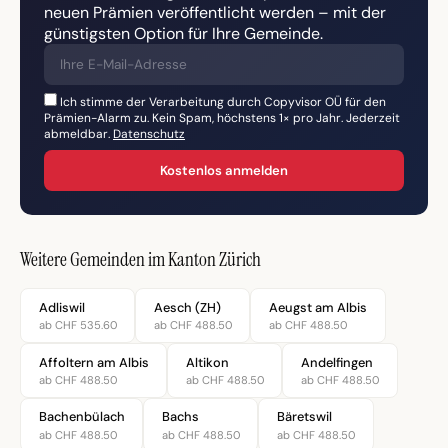
neuen Prämien veröffentlicht werden – mit der
günstigsten Option für Ihre Gemeinde.
Ich stimme der Verarbeitung durch Copyvisor OÜ für den
Prämien-Alarm zu. Kein Spam, höchstens 1× pro Jahr. Jederzeit
abmeldbar.
Datenschutz
Kostenlos anmelden
Weitere Gemeinden im Kanton Zürich
Adliswil
Aesch (ZH)
Aeugst am Albis
ab CHF 535.60
ab CHF 488.50
ab CHF 488.50
Affoltern am Albis
Altikon
Andelfingen
ab CHF 488.50
ab CHF 488.50
ab CHF 488.50
Bachenbülach
Bachs
Bäretswil
ab CHF 488.50
ab CHF 488.50
ab CHF 488.50