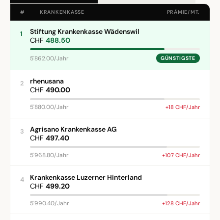
#
KRANKENKASSE
PRÄMIE/MT.
Stiftung Krankenkasse Wädenswil
1
CHF
488.50
5'862.00/Jahr
GÜNSTIGSTE
rhenusana
2
CHF
490.00
5'880.00/Jahr
+18 CHF/Jahr
Agrisano Krankenkasse AG
3
CHF
497.40
5'968.80/Jahr
+107 CHF/Jahr
Krankenkasse Luzerner Hinterland
4
CHF
499.20
5'990.40/Jahr
+128 CHF/Jahr