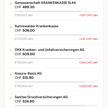
Genossenschaft KRANKENKASSE SLKK
5
CHF
499.30
5'991.60/Jahr
+130 CHF/Jahr
Sumiswalder Krankenkasse
6
CHF
506.00
6'072.00/Jahr
+210 CHF/Jahr
ÖKK Kranken- und Unfallversicherungen AG
7
CHF
509.00
6'108.00/Jahr
+246 CHF/Jahr
Assura-Basis AG
8
CHF
515.90
6'190.80/Jahr
+329 CHF/Jahr
Sanitas Grundversicherungen AG
9
CHF
524.80