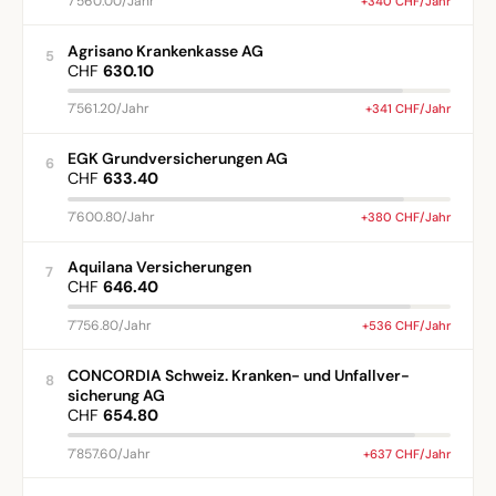
7'560.00/Jahr
+340 CHF/Jahr
Agrisano Krankenkasse AG
5
CHF
630.10
7'561.20/Jahr
+341 CHF/Jahr
EGK Grundversicherungen AG
6
CHF
633.40
7'600.80/Jahr
+380 CHF/Jahr
Aquilana Versicherungen
7
CHF
646.40
7'756.80/Jahr
+536 CHF/Jahr
CONCORDIA Schweiz. Kranken- und Unfallver-
8
sicherung AG
CHF
654.80
7'857.60/Jahr
+637 CHF/Jahr