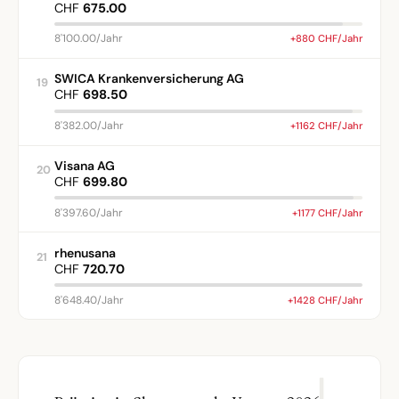
CHF
675.00
8'100.00/Jahr
+880 CHF/Jahr
SWICA Krankenversicherung AG
19
CHF
698.50
8'382.00/Jahr
+1162 CHF/Jahr
Visana AG
20
CHF
699.80
8'397.60/Jahr
+1177 CHF/Jahr
rhenusana
21
CHF
720.70
8'648.40/Jahr
+1428 CHF/Jahr