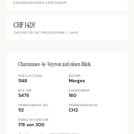
KRANKENKASSEN VERFÜGBAR
CHF 1428
’
THEORETISCHE PREISSPANNE / JAHR
Chavannes-le-Veyron auf einen Blick
POSTLEITZAHL
BEZIRK
1148
Morges
BFS-NR.
EINWOHNER
5475
160
ERWACHSENE 26+
PRÄMIENREGION
112
CH2
RANG IM KANTON
178 von 300