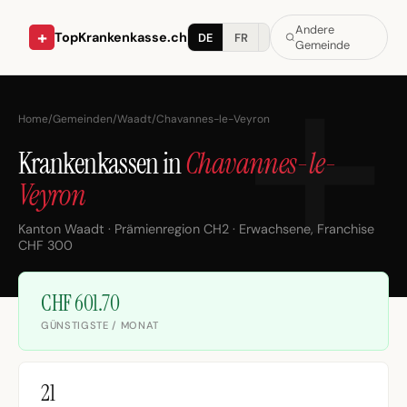
Andere
+
TopKrankenkasse.ch
DE
FR
IT
Gemeinde
Home
/
Gemeinden
/
Waadt
/
Chavannes-le-Veyron
Krankenkassen in
Chavannes-le-
Veyron
Kanton Waadt · Prämienregion CH2 · Erwachsene, Franchise
CHF 300
CHF 601.70
GÜNSTIGSTE / MONAT
21