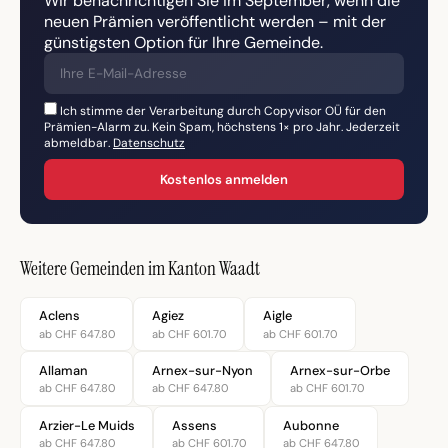
Wir benachrichtigen Sie im September, wenn die
neuen Prämien veröffentlicht werden – mit der
günstigsten Option für Ihre Gemeinde.
Ich stimme der Verarbeitung durch Copyvisor OÜ für den
Prämien-Alarm zu. Kein Spam, höchstens 1× pro Jahr. Jederzeit
abmeldbar.
Datenschutz
Kostenlos anmelden
Weitere Gemeinden im Kanton Waadt
Aclens
Agiez
Aigle
ab CHF 647.80
ab CHF 601.70
ab CHF 601.70
Allaman
Arnex-sur-Nyon
Arnex-sur-Orbe
ab CHF 647.80
ab CHF 647.80
ab CHF 601.70
Arzier-Le Muids
Assens
Aubonne
ab CHF 647.80
ab CHF 601.70
ab CHF 647.80