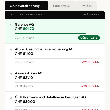
Grundversicherung
21
Hausarzt
37
HMO
15
#
KRANKENKASSE
PRÄMIE/MT.
Galenos AG
1
CHF
601.70
7'220.40/Jahr
GÜNSTIGSTE
Atupri Gesundheitsversicherung AG
2
CHF
611.00
7'332.00/Jahr
+112 CHF/Jahr
Assura-Basis AG
3
CHF
621.10
7'453.20/Jahr
+233 CHF/Jahr
ÖKK Kranken- und Unfallversicherungen AG
4
CHF
630.00