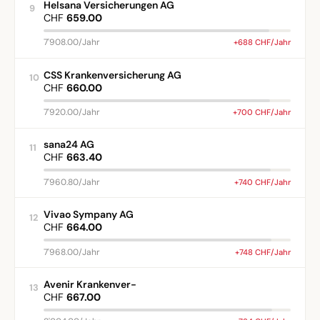
Helsana Versicherungen AG
9
CHF
659.00
7'908.00/Jahr
+688 CHF/Jahr
CSS Krankenversicherung AG
10
CHF
660.00
7'920.00/Jahr
+700 CHF/Jahr
sana24 AG
11
CHF
663.40
7'960.80/Jahr
+740 CHF/Jahr
Vivao Sympany AG
12
CHF
664.00
7'968.00/Jahr
+748 CHF/Jahr
Avenir Krankenver-
13
CHF
667.00