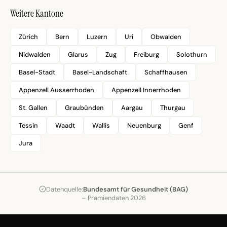
Weitere Kantone
Zürich
Bern
Luzern
Uri
Obwalden
Nidwalden
Glarus
Zug
Freiburg
Solothurn
Basel-Stadt
Basel-Landschaft
Schaffhausen
Appenzell Ausserrhoden
Appenzell Innerrhoden
St. Gallen
Graubünden
Aargau
Thurgau
Tessin
Waadt
Wallis
Neuenburg
Genf
Jura
Datenquelle:
Bundesamt für Gesundheit (BAG)
– Prämiendaten 2026