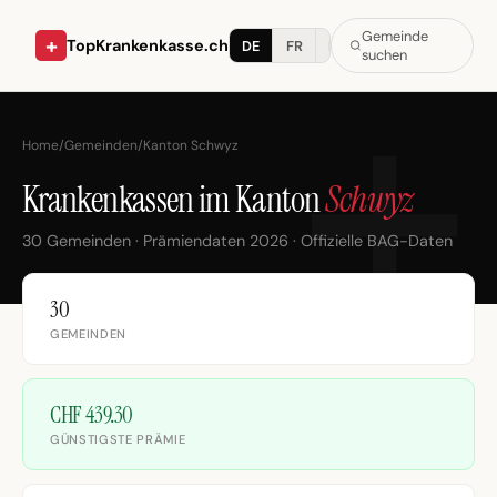
Gemeinde
+
TopKrankenkasse.ch
DE
FR
IT
suchen
Home
/
Gemeinden
/
Kanton Schwyz
Krankenkassen im Kanton
Schwyz
30 Gemeinden · Prämiendaten 2026 · Offizielle BAG-Daten
30
GEMEINDEN
CHF 439.30
GÜNSTIGSTE PRÄMIE