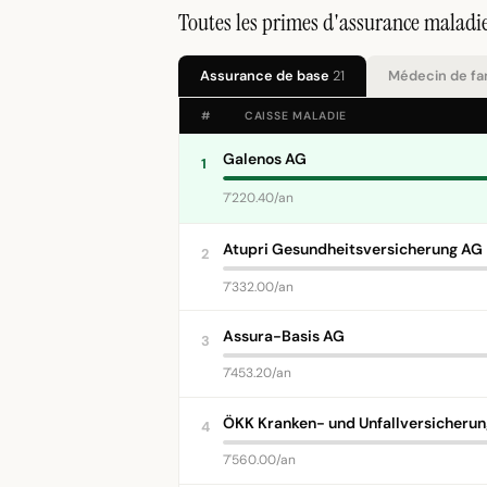
Toutes les primes d'assurance maladi
Assurance de base
21
Médecin de fa
#
CAISSE MALADIE
Galenos AG
1
7'220.40/an
Atupri Gesundheitsversicherung AG
2
7'332.00/an
Assura-Basis AG
3
7'453.20/an
ÖKK Kranken- und Unfallversicheru
4
7'560.00/an