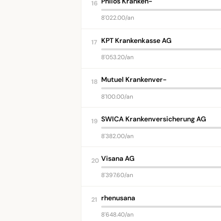
Philos Kranken-
16
8'022.00/an
KPT Krankenkasse AG
17
8'053.20/an
Mutuel Krankenver-
18
8'100.00/an
SWICA Krankenversicherung AG
19
8'382.00/an
Visana AG
20
8'397.60/an
rhenusana
21
8'648.40/an