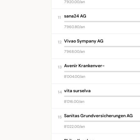
7'920.00/an
sana24 AG
11
7'960.80/an
Vivao Sympany AG
12
7'968.00/an
Avenir Krankenver-
13
8'004.00/an
vita surselva
14
8'016.00/an
Sanitas Grundversicherungen AG
15
8'022.00/an