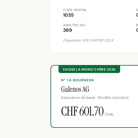
CODE POSTAL
D
1035
ADULTES 26+
369
Population: OFS STATPOP 2024
CAISSE LA MOINS CHÈRE 2026
N° 1 À BOURNENS
Galenos AG
Assurance de base · Modèle standard
CHF 601.70
/mois