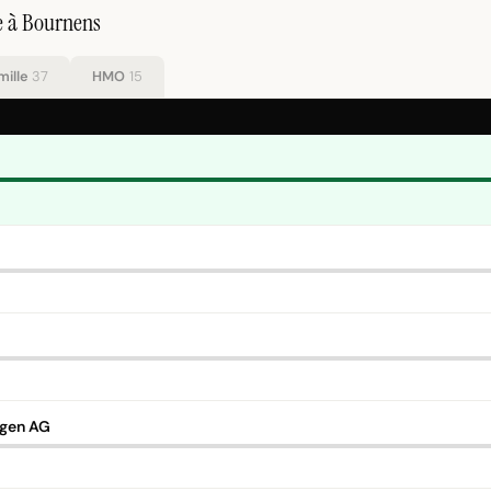
e à Bournens
mille
37
HMO
15
ngen AG