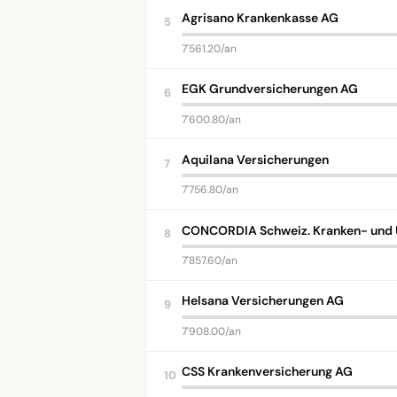
Agrisano Krankenkasse AG
5
7'561.20/an
EGK Grundversicherungen AG
6
7'600.80/an
Aquilana Versicherungen
7
7'756.80/an
CONCORDIA Schweiz. Kranken- und U
8
7'857.60/an
Helsana Versicherungen AG
9
7'908.00/an
CSS Krankenversicherung AG
10