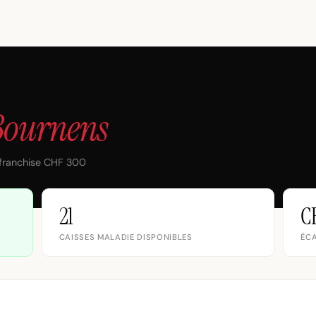
Bournens
 franchise CHF 300
21
C
CAISSES MALADIE DISPONIBLES
ÉCA