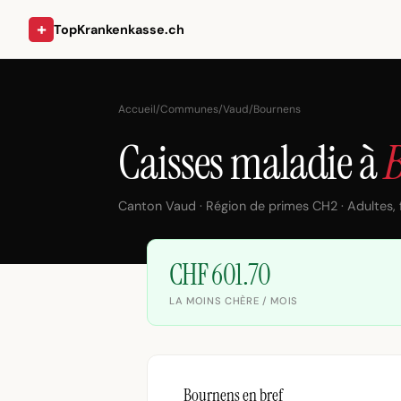
+
TopKrankenkasse.ch
Accueil
/
Communes
/
Vaud
/
Bournens
Caisses maladie à
Canton Vaud · Région de primes CH2 · Adultes,
CHF 601.70
LA MOINS CHÈRE / MOIS
Bournens en bref