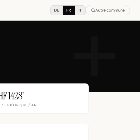
DE
FR
IT
Autre commune
HF 1428
’
RT THÉORIQUE / AN