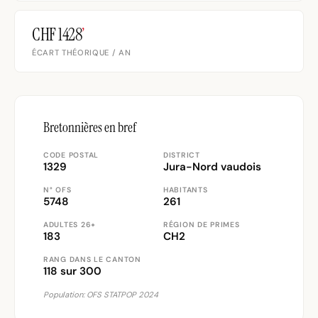
CHF 1428
’
ÉCART THÉORIQUE / AN
Bretonnières en bref
CODE POSTAL
DISTRICT
1329
Jura-Nord vaudois
N° OFS
HABITANTS
5748
261
ADULTES 26+
RÉGION DE PRIMES
183
CH2
RANG DANS LE CANTON
118 sur 300
Population: OFS STATPOP 2024