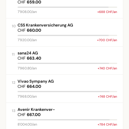
CHF
659.00
7'908.00/an
+688 CHF/an
CSS Krankenversicherung AG
10
CHF
660.00
7'920.00/an
+700 CHF/an
sana24 AG
11
CHF
663.40
7'960.80/an
+740 CHF/an
Vivao Sympany AG
12
CHF
664.00
7'968.00/an
+748 CHF/an
Avenir Krankenver-
13
CHF
667.00
8'004.00/an
+784 CHF/an