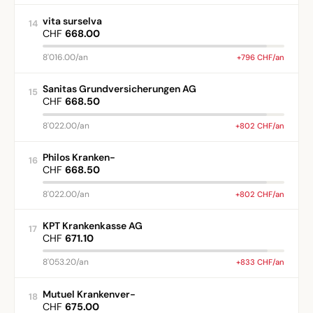
vita surselva
14
CHF
668.00
8'016.00/an
+796 CHF/an
Sanitas Grundversicherungen AG
15
CHF
668.50
8'022.00/an
+802 CHF/an
Philos Kranken-
16
CHF
668.50
8'022.00/an
+802 CHF/an
KPT Krankenkasse AG
17
CHF
671.10
8'053.20/an
+833 CHF/an
Mutuel Krankenver-
18
CHF
675.00