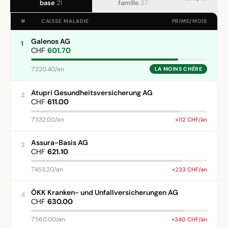
base
21
famille
37
#
CAISSE MALADIE
PRIME/MOIS
Galenos AG
1
CHF
601.70
7'220.40/an
LA MOINS CHÈRE
Atupri Gesundheitsversicherung AG
2
CHF
611.00
7'332.00/an
+112 CHF/an
Assura-Basis AG
3
CHF
621.10
7'453.20/an
+233 CHF/an
ÖKK Kranken- und Unfallversicherungen AG
4
CHF
630.00
7'560.00/an
+340 CHF/an