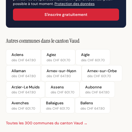
possible à tout moment.
Protection des données
S'inscrire gratuitement
Autres communes dans le canton Vaud
Aclens
Agiez
Aigle
dès CHF 647.80
dès CHF 601.70
dès CHF 601.70
Allaman
Arnex-sur-Nyon
Arnex-sur-Orbe
dès CHF 647.80
dès CHF 647.80
dès CHF 601.70
Arzier-Le Muids
Assens
Aubonne
dès CHF 647.80
dès CHF 601.70
dès CHF 647.80
Avenches
Ballaigues
Ballens
dès CHF 601.70
dès CHF 601.70
dès CHF 647.80
Toutes les 300 communes du canton Vaud →