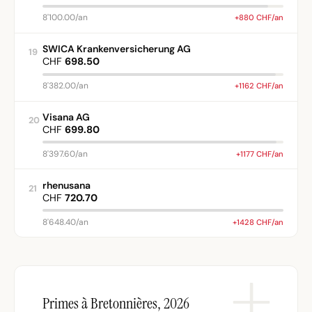
8'100.00/an
+880 CHF/an
SWICA Krankenversicherung AG
19
CHF
698.50
8'382.00/an
+1162 CHF/an
Visana AG
20
CHF
699.80
8'397.60/an
+1177 CHF/an
rhenusana
21
CHF
720.70
8'648.40/an
+1428 CHF/an
Primes à Bretonnières, 2026