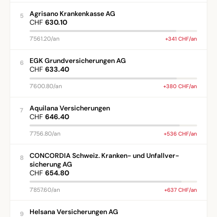
Agrisano Krankenkasse AG
5
CHF
630.10
7'561.20/an
+341 CHF/an
EGK Grundversicherungen AG
6
CHF
633.40
7'600.80/an
+380 CHF/an
Aquilana Versicherungen
7
CHF
646.40
7'756.80/an
+536 CHF/an
CONCORDIA Schweiz. Kranken- und Unfallver-
8
sicherung AG
CHF
654.80
7'857.60/an
+637 CHF/an
Helsana Versicherungen AG
9