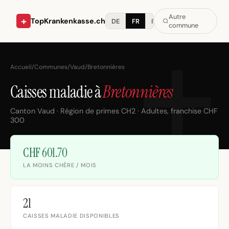
Autre
+
TopKrankenkasse.ch
DE
FR
IT
commune
Accueil
/
Communes
/
Vaud
/
Bretonnières
Caisses maladie à
Bretonnières
Canton Vaud · Région de primes CH2 · Adultes, franchise CHF
300
CHF 601.70
LA MOINS CHÈRE / MOIS
21
CAISSES MALADIE DISPONIBLES