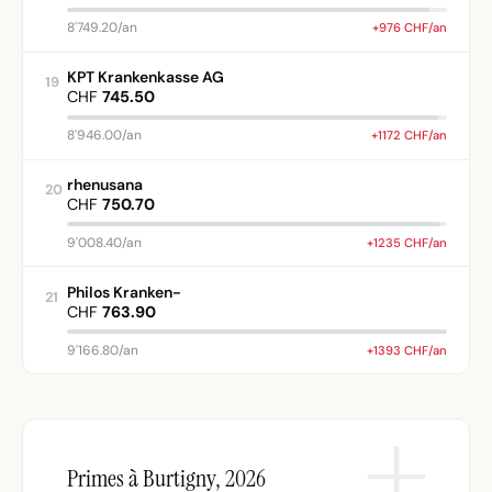
8'749.20/an
+976 CHF/an
KPT Krankenkasse AG
19
CHF
745.50
8'946.00/an
+1172 CHF/an
rhenusana
20
CHF
750.70
9'008.40/an
+1235 CHF/an
Philos Kranken-
21
CHF
763.90
9'166.80/an
+1393 CHF/an
Primes à Burtigny, 2026