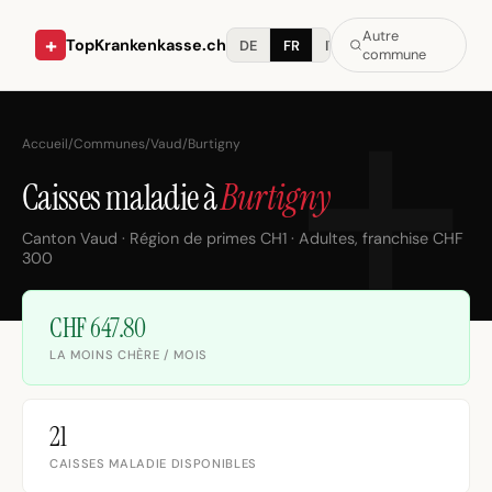
Autre
+
TopKrankenkasse.ch
DE
FR
IT
commune
Accueil
/
Communes
/
Vaud
/
Burtigny
Caisses maladie à
Burtigny
Canton Vaud · Région de primes CH1 · Adultes, franchise CHF
300
CHF 647.80
LA MOINS CHÈRE / MOIS
21
CAISSES MALADIE DISPONIBLES