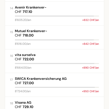
Avenir Krankenver-
14
CHF
717.10
8'605.20/an
+832 CHF/an
Mutuel Krankenver-
15
CHF
718.00
8'616.00/an
+842 CHF/an
vita surselva
16
CHF
722.00
8'664.00/an
+890 CHF/an
SWICA Krankenversicherung AG
17
CHF
727.00
8'724.00/an
+950 CHF/an
Visana AG
18
CHF
729.10