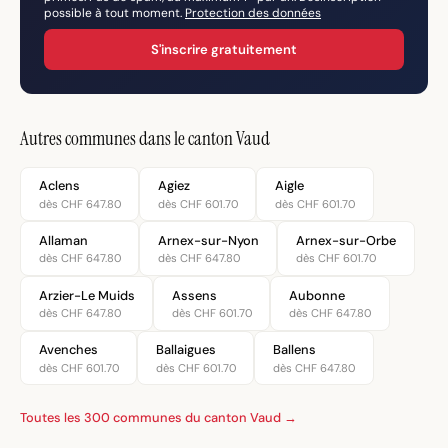
possible à tout moment.
Protection des données
S'inscrire gratuitement
Autres communes dans le canton Vaud
Aclens
Agiez
Aigle
dès CHF 647.80
dès CHF 601.70
dès CHF 601.70
Allaman
Arnex-sur-Nyon
Arnex-sur-Orbe
dès CHF 647.80
dès CHF 647.80
dès CHF 601.70
Arzier-Le Muids
Assens
Aubonne
dès CHF 647.80
dès CHF 601.70
dès CHF 647.80
Avenches
Ballaigues
Ballens
dès CHF 601.70
dès CHF 601.70
dès CHF 647.80
Toutes les 300 communes du canton Vaud →