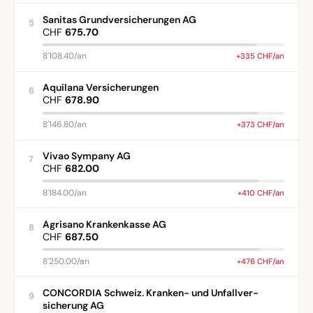
Sanitas Grundversicherungen AG
5
CHF
675.70
8'108.40/an
+335 CHF/an
Aquilana Versicherungen
6
CHF
678.90
8'146.80/an
+373 CHF/an
Vivao Sympany AG
7
CHF
682.00
8'184.00/an
+410 CHF/an
Agrisano Krankenkasse AG
8
CHF
687.50
8'250.00/an
+476 CHF/an
CONCORDIA Schweiz. Kranken- und Unfallver-
9
sicherung AG