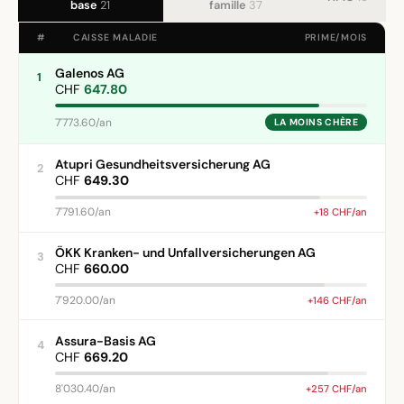
base
21
famille
37
#
CAISSE MALADIE
PRIME/MOIS
Galenos AG
1
CHF
647.80
7'773.60/an
LA MOINS CHÈRE
Atupri Gesundheitsversicherung AG
2
CHF
649.30
7'791.60/an
+18 CHF/an
ÖKK Kranken- und Unfallversicherungen AG
3
CHF
660.00
7'920.00/an
+146 CHF/an
Assura-Basis AG
4
CHF
669.20
8'030.40/an
+257 CHF/an