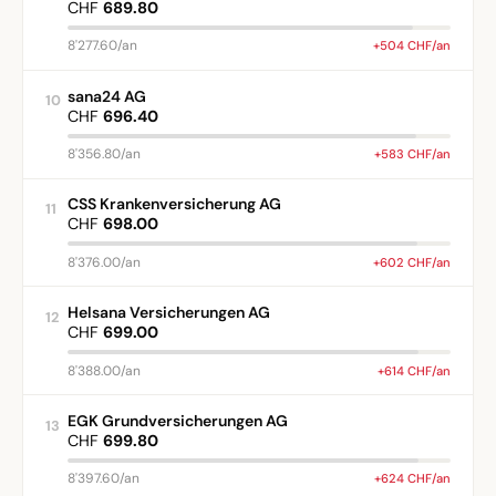
CHF
689.80
8'277.60/an
+504 CHF/an
sana24 AG
10
CHF
696.40
8'356.80/an
+583 CHF/an
CSS Krankenversicherung AG
11
CHF
698.00
8'376.00/an
+602 CHF/an
Helsana Versicherungen AG
12
CHF
699.00
8'388.00/an
+614 CHF/an
EGK Grundversicherungen AG
13
CHF
699.80
8'397.60/an
+624 CHF/an