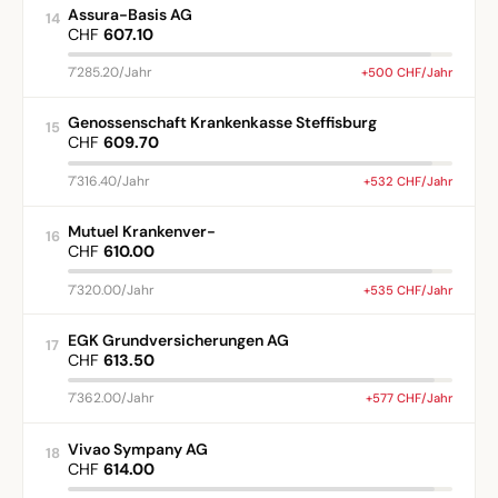
Assura-Basis AG
14
CHF
607.10
7'285.20/Jahr
+500 CHF/Jahr
Genossenschaft Krankenkasse Steffisburg
15
CHF
609.70
7'316.40/Jahr
+532 CHF/Jahr
Mutuel Krankenver-
16
CHF
610.00
7'320.00/Jahr
+535 CHF/Jahr
EGK Grundversicherungen AG
17
CHF
613.50
7'362.00/Jahr
+577 CHF/Jahr
Vivao Sympany AG
18
CHF
614.00