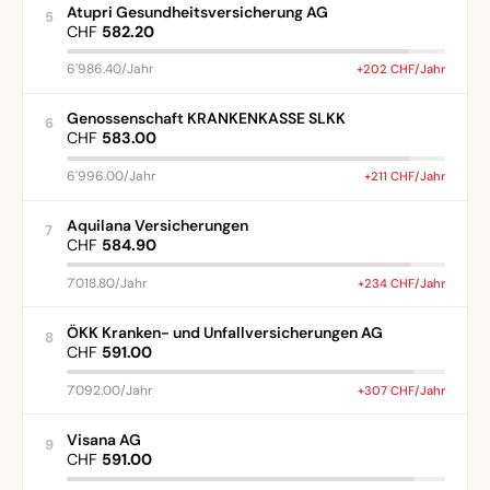
Atupri Gesundheitsversicherung AG
5
CHF
582.20
6'986.40/Jahr
+202 CHF/Jahr
Genossenschaft KRANKENKASSE SLKK
6
CHF
583.00
6'996.00/Jahr
+211 CHF/Jahr
Aquilana Versicherungen
7
CHF
584.90
7'018.80/Jahr
+234 CHF/Jahr
ÖKK Kranken- und Unfallversicherungen AG
8
CHF
591.00
7'092.00/Jahr
+307 CHF/Jahr
Visana AG
9
CHF
591.00