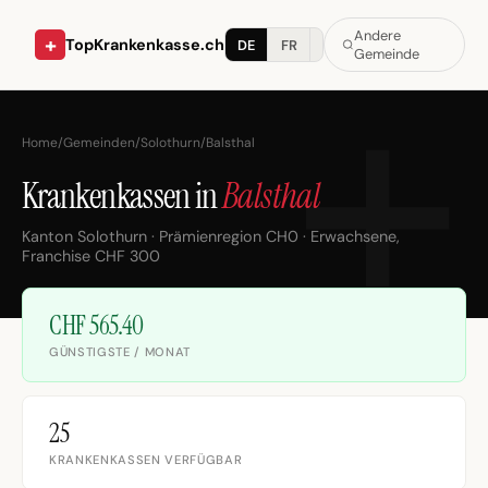
Andere
+
TopKrankenkasse.ch
DE
FR
IT
Gemeinde
Home
/
Gemeinden
/
Solothurn
/
Balsthal
Krankenkassen in
Balsthal
Kanton Solothurn · Prämienregion CH0 · Erwachsene,
Franchise CHF 300
CHF 565.40
GÜNSTIGSTE / MONAT
25
KRANKENKASSEN VERFÜGBAR