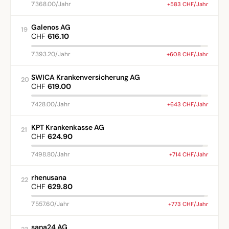
7'368.00/Jahr
+583 CHF/Jahr
Galenos AG
19
CHF
616.10
7'393.20/Jahr
+608 CHF/Jahr
SWICA Krankenversicherung AG
20
CHF
619.00
7'428.00/Jahr
+643 CHF/Jahr
KPT Krankenkasse AG
21
CHF
624.90
7'498.80/Jahr
+714 CHF/Jahr
rhenusana
22
CHF
629.80
7'557.60/Jahr
+773 CHF/Jahr
sana24 AG