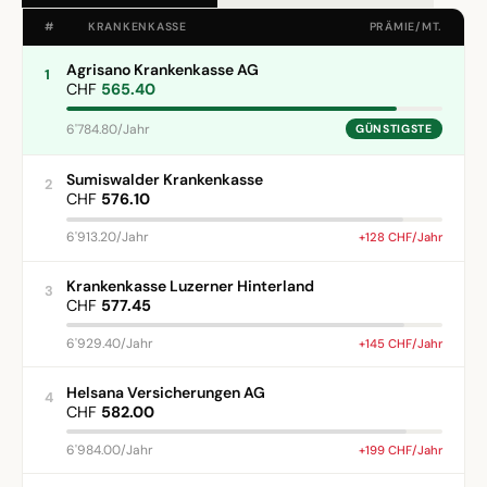
#
KRANKENKASSE
PRÄMIE/MT.
Agrisano Krankenkasse AG
1
CHF
565.40
6'784.80/Jahr
GÜNSTIGSTE
Sumiswalder Krankenkasse
2
CHF
576.10
6'913.20/Jahr
+128 CHF/Jahr
Krankenkasse Luzerner Hinterland
3
CHF
577.45
6'929.40/Jahr
+145 CHF/Jahr
Helsana Versicherungen AG
4
CHF
582.00
6'984.00/Jahr
+199 CHF/Jahr