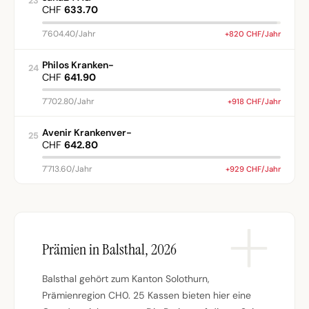
23
CHF
633.70
7'604.40/Jahr
+820 CHF/Jahr
Philos Kranken-
24
CHF
641.90
7'702.80/Jahr
+918 CHF/Jahr
Avenir Krankenver-
25
CHF
642.80
7'713.60/Jahr
+929 CHF/Jahr
Prämien in Balsthal, 2026
Balsthal gehört zum Kanton Solothurn,
Prämienregion CH0. 25 Kassen bieten hier eine