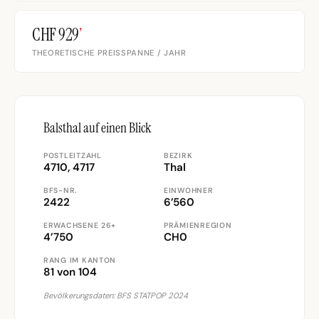
CHF 929
’
THEORETISCHE PREISSPANNE / JAHR
Balsthal auf einen Blick
POSTLEITZAHL
BEZIRK
4710, 4717
Thal
BFS-NR.
EINWOHNER
2422
6’560
ERWACHSENE 26+
PRÄMIENREGION
4’750
CH0
RANG IM KANTON
81 von 104
Bevölkerungsdaten: BFS STATPOP 2024