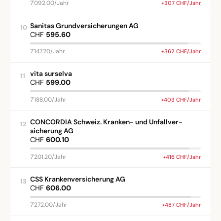
7'092.00/Jahr
+307 CHF/Jahr
Sanitas Grundversicherungen AG
10
CHF
595.60
7'147.20/Jahr
+362 CHF/Jahr
vita surselva
11
CHF
599.00
7'188.00/Jahr
+403 CHF/Jahr
CONCORDIA Schweiz. Kranken- und Unfallver-
12
sicherung AG
CHF
600.10
7'201.20/Jahr
+416 CHF/Jahr
CSS Krankenversicherung AG
13
CHF
606.00
7'272.00/Jahr
+487 CHF/Jahr