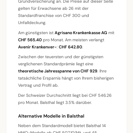
Grundversicherung an. Die Preise auf dieser Seite
gelten für Erwachsene ab 26 mit der
Standardfranchise von CHF 300 und
Unfalldeckung.
Am günstigsten ist
Agrisano Krankenkasse AG
mit
CHF 565.40
pro Monat. Am meisten verlangt
Avenir Krankenver-
:
CHF 642.80
.
Zwischen der teuersten und der günstigsten
verglichenen Standardprämie liegt eine
theoretische Jahresspanne von CHF 929
. Ihre
tatsächliche Ersparnis hängt von Ihrem bisherigen
Vertrag und Profil ab.
Der Schweizer Durchschnitt liegt bei CHF 546.26
pro Monat. Balsthal liegt 3.5% darüber.
Alternative Modelle in Balsthal
Neben dem Standardmodell bietet Balsthal 14
HMO-Modelle ab CHF 507.10/Mt. und 45