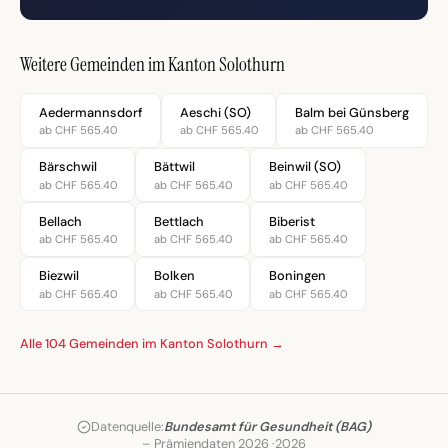
Weitere Gemeinden im Kanton Solothurn
Aedermannsdorf
Aeschi (SO)
Balm bei Günsberg
ab CHF 565.40
ab CHF 565.40
ab CHF 565.40
Bärschwil
Bättwil
Beinwil (SO)
ab CHF 565.40
ab CHF 565.40
ab CHF 565.40
Bellach
Bettlach
Biberist
ab CHF 565.40
ab CHF 565.40
ab CHF 565.40
Biezwil
Bolken
Boningen
ab CHF 565.40
ab CHF 565.40
ab CHF 565.40
Alle 104 Gemeinden im Kanton Solothurn →
Datenquelle:
Bundesamt für Gesundheit (BAG)
– Prämiendaten 2026 ·
2026