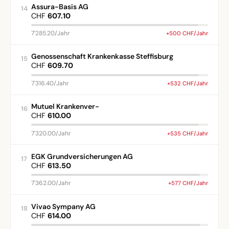
Assura-Basis AG
14
CHF
607.10
7'285.20/Jahr
+500 CHF/Jahr
Genossenschaft Krankenkasse Steffisburg
15
CHF
609.70
7'316.40/Jahr
+532 CHF/Jahr
Mutuel Krankenver-
16
CHF
610.00
7'320.00/Jahr
+535 CHF/Jahr
EGK Grundversicherungen AG
17
CHF
613.50
7'362.00/Jahr
+577 CHF/Jahr
Vivao Sympany AG
18
CHF
614.00