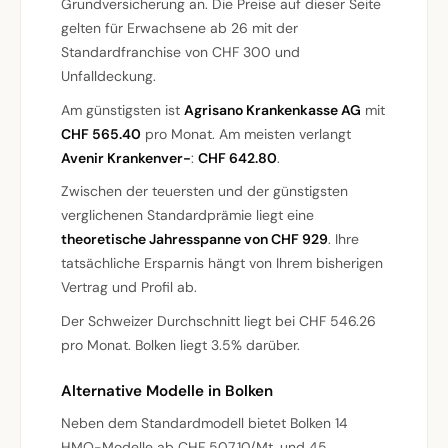
Grundversicherung an. Die Preise auf dieser Seite
gelten für Erwachsene ab 26 mit der
Standardfranchise von CHF 300 und
Unfalldeckung.
Am günstigsten ist
Agrisano Krankenkasse AG
mit
CHF 565.40
pro Monat. Am meisten verlangt
Avenir Krankenver-
:
CHF 642.80
.
Zwischen der teuersten und der günstigsten
verglichenen Standardprämie liegt eine
theoretische Jahresspanne von CHF 929
. Ihre
tatsächliche Ersparnis hängt von Ihrem bisherigen
Vertrag und Profil ab.
Der Schweizer Durchschnitt liegt bei CHF 546.26
pro Monat. Bolken liegt 3.5% darüber.
Alternative Modelle in Bolken
Neben dem Standardmodell bietet Bolken 14
HMO-Modelle ab CHF 507.10/Mt. und 45