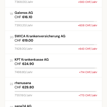
7'368.00/Jahr
+583 CHF/Jahr
Galenos AG
19
CHF
616.10
7'393.20/Jahr
+608 CHF/Jahr
SWICA Krankenversicherung AG
20
CHF
619.00
7'428.00/Jahr
+643 CHF/Jahr
KPT Krankenkasse AG
21
CHF
624.90
7'498.80/Jahr
+714 CHF/Jahr
rhenusana
22
CHF
629.80
7'557.60/Jahr
+773 CHF/Jahr
sana24 AG