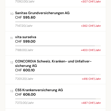
7'092.00/Jahr
+307 CHF/Jahr
Sanitas Grundversicherungen AG
10
CHF
595.60
7'147.20/Jahr
+362 CHF/Jahr
vita surselva
11
CHF
599.00
7'188.00/Jahr
+403 CHF/Jahr
CONCORDIA Schweiz. Kranken- und Unfallver-
12
sicherung AG
CHF
600.10
7'201.20/Jahr
+416 CHF/Jahr
CSS Krankenversicherung AG
13
CHF
606.00
7'272.00/Jahr
+487 CHF/Jahr