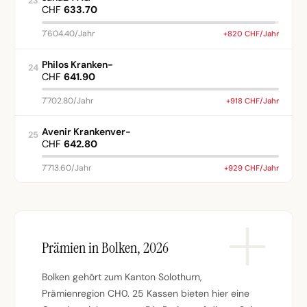
23
CHF
633.70
7'604.40/Jahr
+820 CHF/Jahr
Philos Kranken-
24
CHF
641.90
7'702.80/Jahr
+918 CHF/Jahr
Avenir Krankenver-
25
CHF
642.80
7'713.60/Jahr
+929 CHF/Jahr
Prämien in Bolken, 2026
Bolken gehört zum Kanton Solothurn,
Prämienregion CH0. 25 Kassen bieten hier eine