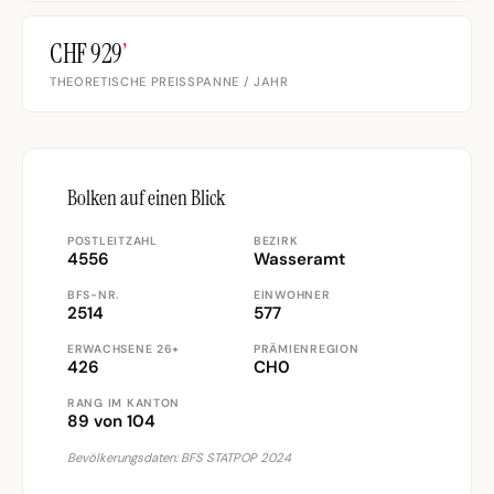
CHF 929
’
THEORETISCHE PREISSPANNE / JAHR
Bolken auf einen Blick
POSTLEITZAHL
BEZIRK
4556
Wasseramt
BFS-NR.
EINWOHNER
2514
577
ERWACHSENE 26+
PRÄMIENREGION
426
CH0
RANG IM KANTON
89 von 104
Bevölkerungsdaten: BFS STATPOP 2024