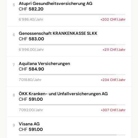
Atupri Gesundheitsversicherung AG
5
CHF
582.20
6'986.40/Jahr
+202 CHF/Jahr
Genossenschaft KRANKENKASSE SLKK
6
CHF
583.00
6'996.00/Jahr
+211 CHF/Jahr
Aquilana Versicherungen
7
CHF
584.90
7'018.80/Jahr
+234 CHF/Jahr
ÖKK Kranken- und Unfallversicherungen AG
8
CHF
591.00
7'092.00/Jahr
+307 CHF/Jahr
Visana AG
9
CHF
591.00