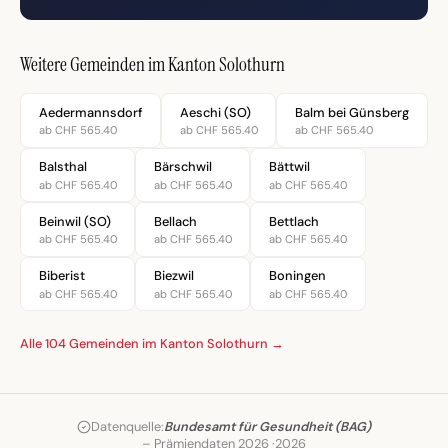
Weitere Gemeinden im Kanton Solothurn
Aedermannsdorf
Aeschi (SO)
Balm bei Günsberg
ab CHF 565.40
ab CHF 565.40
ab CHF 565.40
Balsthal
Bärschwil
Bättwil
ab CHF 565.40
ab CHF 565.40
ab CHF 565.40
Beinwil (SO)
Bellach
Bettlach
ab CHF 565.40
ab CHF 565.40
ab CHF 565.40
Biberist
Biezwil
Boningen
ab CHF 565.40
ab CHF 565.40
ab CHF 565.40
Alle 104 Gemeinden im Kanton Solothurn →
Datenquelle:
Bundesamt für Gesundheit (BAG)
– Prämiendaten 2026 ·
2026