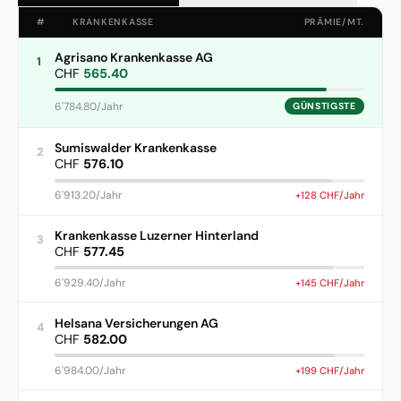
#
KRANKENKASSE
PRÄMIE/MT.
Agrisano Krankenkasse AG
1
CHF
565.40
6'784.80/Jahr
GÜNSTIGSTE
Sumiswalder Krankenkasse
2
CHF
576.10
6'913.20/Jahr
+128 CHF/Jahr
Krankenkasse Luzerner Hinterland
3
CHF
577.45
6'929.40/Jahr
+145 CHF/Jahr
Helsana Versicherungen AG
4
CHF
582.00
6'984.00/Jahr
+199 CHF/Jahr