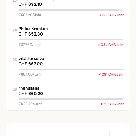
23
CHF
632.10
7'585.20/Jahr
+792 CHF/Jahr
Philos Kranken-
24
CHF
652.30
7'827.60/Jahr
+1034 CHF/Jahr
vita surselva
25
CHF
657.00
7'884.00/Jahr
+1091 CHF/Jahr
rhenusana
26
CHF
660.20
7'922.40/Jahr
+1129 CHF/Jahr