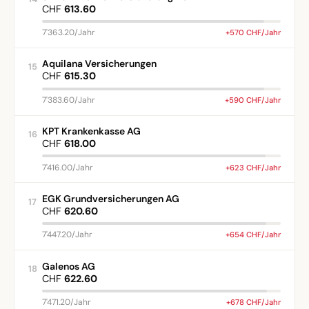
CHF
613.60
7'363.20/Jahr
+570 CHF/Jahr
Aquilana Versicherungen
15
CHF
615.30
7'383.60/Jahr
+590 CHF/Jahr
KPT Krankenkasse AG
16
CHF
618.00
7'416.00/Jahr
+623 CHF/Jahr
EGK Grundversicherungen AG
17
CHF
620.60
7'447.20/Jahr
+654 CHF/Jahr
Galenos AG
18
CHF
622.60
7'471.20/Jahr
+678 CHF/Jahr