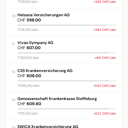
7'131.60/Jahr
+338 CHF/Jahr
Helsana Versicherungen AG
10
CHF
598.00
7'176.00/Jahr
+383 CHF/Jahr
Vivao Sympany AG
11
CHF
607.00
7'284.00/Jahr
+491 CHF/Jahr
CSS Krankenversicherung AG
12
CHF
608.00
7'296.00/Jahr
+503 CHF/Jahr
Genossenschaft Krankenkasse Steffisburg
13
CHF
609.60
7'315.20/Jahr
+522 CHF/Jahr
SWICA Krankenversicherung AG
14