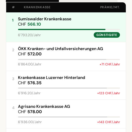
#
KRANKENKASSE
PRÄMIE/MT.
Sumiswalder Krankenkasse
1
CHF
566.10
6'793.20/Jahr
GÜNSTIGSTE
ÖKK Kranken- und Unfallversicherungen AG
2
CHF
572.00
6'864.00/Jahr
+71 CHF/Jahr
Krankenkasse Luzerner Hinterland
3
CHF
576.35
6'916.20/Jahr
+123 CHF/Jahr
Agrisano Krankenkasse AG
4
CHF
578.00
6'936.00/Jahr
+143 CHF/Jahr