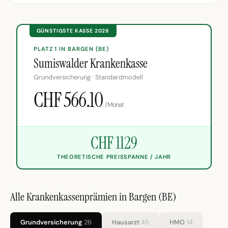
GÜNSTIGSTE KASSE 2026
PLATZ 1 IN BARGEN (BE)
Sumiswalder Krankenkasse
Grundversicherung · Standardmodell
CHF 566.10
/Monat
CHF 1129
THEORETISCHE PREISSPANNE / JAHR
Alle Krankenkassenprämien in Bargen (BE)
Grundversicherung
26
Hausarzt
45
HMO
14