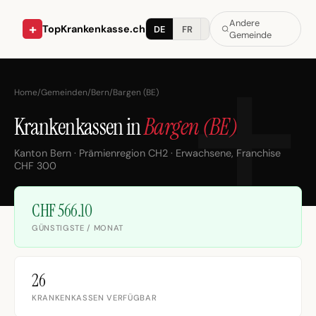
Andere
+
TopKrankenkasse.ch
DE
FR
IT
Gemeinde
Home
/
Gemeinden
/
Bern
/
Bargen (BE)
Krankenkassen in
Bargen (BE)
Kanton Bern · Prämienregion CH2 · Erwachsene, Franchise
CHF 300
CHF 566.10
GÜNSTIGSTE / MONAT
26
KRANKENKASSEN VERFÜGBAR