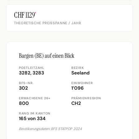
CHF 1129
’
THEORETISCHE PREISSPANNE / JAHR
Bargen (BE) auf einen Blick
POSTLEITZAHL
BEZIRK
3282, 3283
Seeland
BFS-NR.
EINWOHNER
302
1’096
ERWACHSENE 26+
PRÄMIENREGION
800
CH2
RANG IM KANTON
165 von 334
Bevölkerungsdaten: BFS STATPOP 2024