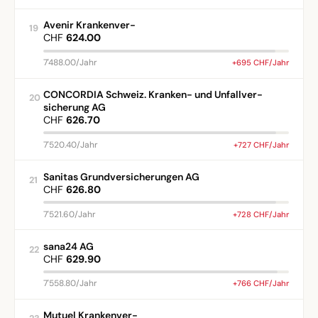
Avenir Krankenver-
19
CHF
624.00
7'488.00/Jahr
+695 CHF/Jahr
CONCORDIA Schweiz. Kranken- und Unfallver-
20
sicherung AG
CHF
626.70
7'520.40/Jahr
+727 CHF/Jahr
Sanitas Grundversicherungen AG
21
CHF
626.80
7'521.60/Jahr
+728 CHF/Jahr
sana24 AG
22
CHF
629.90
7'558.80/Jahr
+766 CHF/Jahr
Mutuel Krankenver-