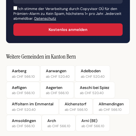
Ich stimme der Verarbeitung durch Copyvisor OÜ für den
Prämien-Alarm zu. Kein Spam, höchstens 1× pro Jahr. Jederzeit
abmeldbar.
Datenschutz
Kostenlos anmelden
Weitere Gemeinden im Kanton Bern
Aarberg
Aarwangen
Adelboden
ab CHF 566.10
ab CHF 520.40
ab CHF 520.40
Aefligen
Aegerten
Aeschi bei Spiez
ab CHF 566.10
ab CHF 566.10
ab CHF 520.40
Affoltern im Emmental
Alchenstorf
Allmendingen
ab CHF 520.40
ab CHF 566.10
ab CHF 566.10
Amsoldingen
Arch
Arni (BE)
ab CHF 566.10
ab CHF 566.10
ab CHF 566.10