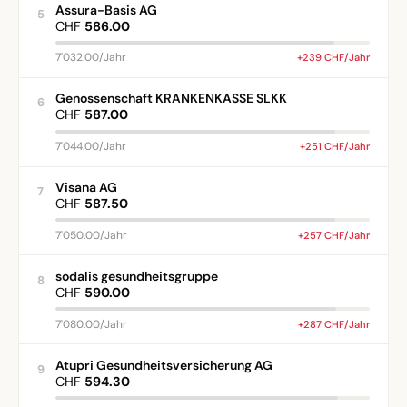
Assura-Basis AG
5
CHF
586.00
7'032.00/Jahr
+239 CHF/Jahr
Genossenschaft KRANKENKASSE SLKK
6
CHF
587.00
7'044.00/Jahr
+251 CHF/Jahr
Visana AG
7
CHF
587.50
7'050.00/Jahr
+257 CHF/Jahr
sodalis gesundheitsgruppe
8
CHF
590.00
7'080.00/Jahr
+287 CHF/Jahr
Atupri Gesundheitsversicherung AG
9
CHF
594.30