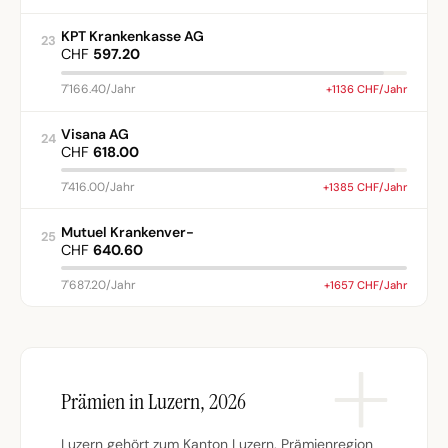
KPT Krankenkasse AG
23
CHF
597.20
7'166.40/Jahr
+1136 CHF/Jahr
Visana AG
24
CHF
618.00
7'416.00/Jahr
+1385 CHF/Jahr
Mutuel Krankenver-
25
CHF
640.60
7'687.20/Jahr
+1657 CHF/Jahr
Prämien in Luzern, 2026
Luzern gehört zum Kanton Luzern, Prämienregion