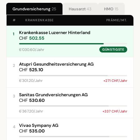
Grundversicherung
25
Hausarzt
43
HMO
15
#
KRANKENKASSE
PRÄMIE/MT.
Krankenkasse Luzerner Hinterland
1
CHF
502.55
6'030.60/Jahr
GÜNSTIGSTE
Atupri Gesundheitsversicherung AG
2
CHF
525.10
6'301.20/Jahr
+271 CHF/Jahr
Sanitas Grundversicherungen AG
3
CHF
530.60
6'367.20/Jahr
+337 CHF/Jahr
Vivao Sympany AG
4
CHF
535.00