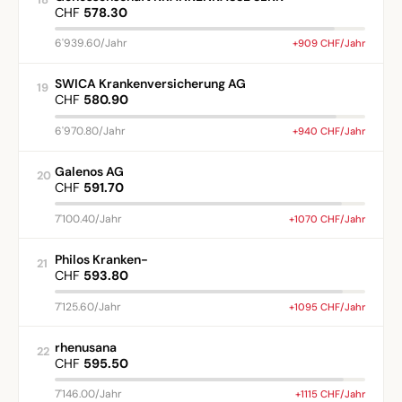
CHF
578.30
6'939.60/Jahr
+909 CHF/Jahr
SWICA Krankenversicherung AG
19
CHF
580.90
6'970.80/Jahr
+940 CHF/Jahr
Galenos AG
20
CHF
591.70
7'100.40/Jahr
+1070 CHF/Jahr
Philos Kranken-
21
CHF
593.80
7'125.60/Jahr
+1095 CHF/Jahr
rhenusana
22
CHF
595.50
7'146.00/Jahr
+1115 CHF/Jahr