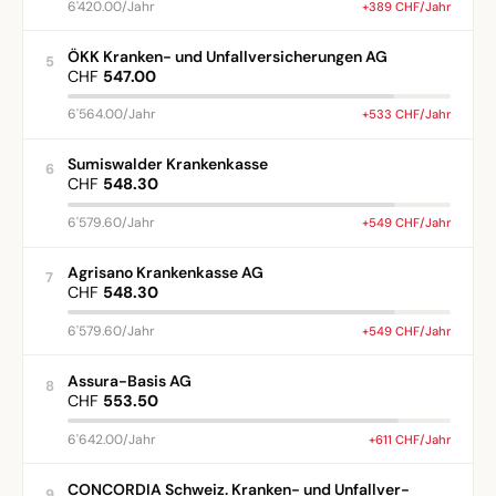
6'420.00/Jahr
+389 CHF/Jahr
ÖKK Kranken- und Unfallversicherungen AG
5
CHF
547.00
6'564.00/Jahr
+533 CHF/Jahr
Sumiswalder Krankenkasse
6
CHF
548.30
6'579.60/Jahr
+549 CHF/Jahr
Agrisano Krankenkasse AG
7
CHF
548.30
6'579.60/Jahr
+549 CHF/Jahr
Assura-Basis AG
8
CHF
553.50
6'642.00/Jahr
+611 CHF/Jahr
CONCORDIA Schweiz. Kranken- und Unfallver-
9