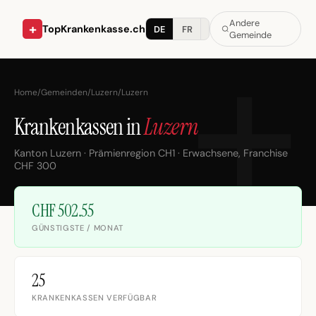
Andere
+
TopKrankenkasse.ch
DE
FR
IT
Gemeinde
Home
/
Gemeinden
/
Luzern
/
Luzern
Krankenkassen in
Luzern
Kanton Luzern · Prämienregion CH1 · Erwachsene, Franchise
CHF 300
CHF 502.55
GÜNSTIGSTE / MONAT
25
KRANKENKASSEN VERFÜGBAR