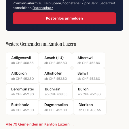
Prämien-Alarm zu. Kein Spam, höchstens 1× pro Jahr. Jederzeit
abmeldbar.
Datenschutz
Kostenlos anmelden
Weitere Gemeinden im Kanton Luzern
Adligenswil
Aesch (LU)
Alberswil
ab CHF 468.55
ab CHF 452.80
ab CHF 452.80
Altbüron
Altishofen
Ballwil
ab CHF 452.80
ab CHF 452.80
ab CHF 452.80
Beromünster
Buchrain
Büron
ab CHF 452.80
ab CHF 468.55
ab CHF 452.80
Buttisholz
Dagmersellen
Dierikon
ab CHF 452.80
ab CHF 452.80
ab CHF 468.55
Alle 79 Gemeinden im Kanton Luzern →