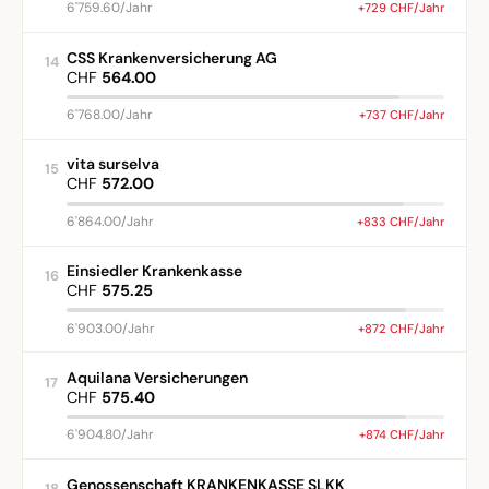
6'759.60/Jahr
+729 CHF/Jahr
CSS Krankenversicherung AG
14
CHF
564.00
6'768.00/Jahr
+737 CHF/Jahr
vita surselva
15
CHF
572.00
6'864.00/Jahr
+833 CHF/Jahr
Einsiedler Krankenkasse
16
CHF
575.25
6'903.00/Jahr
+872 CHF/Jahr
Aquilana Versicherungen
17
CHF
575.40
6'904.80/Jahr
+874 CHF/Jahr
Genossenschaft KRANKENKASSE SLKK
18