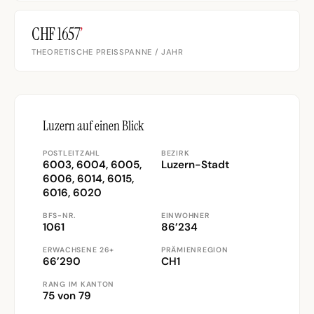
CHF 1657
’
THEORETISCHE PREISSPANNE / JAHR
Luzern auf einen Blick
POSTLEITZAHL
BEZIRK
6003, 6004, 6005,
Luzern-Stadt
6006, 6014, 6015,
6016, 6020
BFS-NR.
EINWOHNER
1061
86’234
ERWACHSENE 26+
PRÄMIENREGION
66’290
CH1
RANG IM KANTON
75 von 79